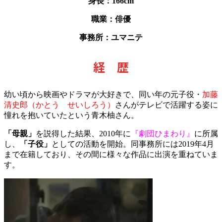
身長：166cm
職業：俳優
事務所：ユマニテ
経 歴
幼い頃から映画やドラマが大好きで、同い年の元子役・
加藤
清史郎（かとう せいしろう）
さんがテレビで活躍する姿に
憧れを抱いていたという青木柚さん。
「母親」
を説得した結果、
2010年に
『劇団ひまわり』
に所属
し、
「子役」
としての活動を開始。同事務所には2019年4月
まで在籍しており、その間に様々な作品に出演を重ねていま
す。