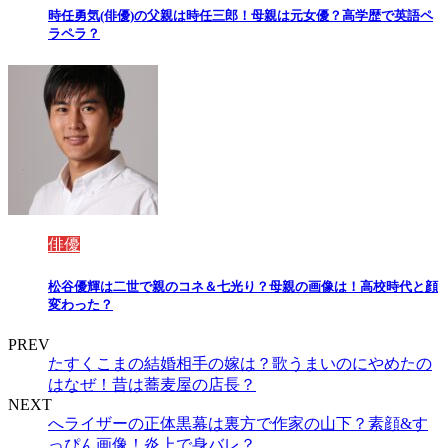
時任勇気(俳優)の父親は時任三郎！母親は元女優？高学歴で英語ペ
ラペラ？
俳優
松谷優輝は二世で親のコネ＆七光り？母親の画像は！高校時代と顔
変わった？
PREV
たすくこまの結婚相手の嫁は？歌うまいのにやめたの
はなぜ！昔は蕎麦屋の店長？
NEXT
へライザーの正体黒幕は裏方で作家の山下？素顔&す
っぴん画像！炎上で身バレ？