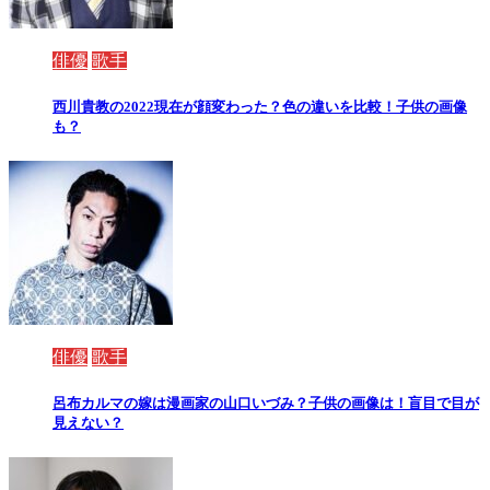
俳優
歌手
西川貴教の2022現在が顔変わった？色の違いを比較！子供の画像
も？
俳優
歌手
呂布カルマの嫁は漫画家の山口いづみ？子供の画像は！盲目で目が
見えない？