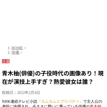
HOME
>
俳優
>
俳優
青木柚(俳優)の子役時代の画像あり！現
在が演技上手すぎ？熱愛彼女は誰？
投稿日：
2022年2月4日
NHK連続テレビ小説
『カムカムエブリバディ』
で主人公の
弟役に抜擢され、今まさに勢いに乗っている俳優の
青木柚