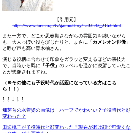
【引用元】
https://www.toei.co.jp/tv/gaimu/story/1203593_2163.html
また一方で、どこか思春期さながらの雰囲気を纏いながら
も、大人っぽい役を演じたりと、まさに
「カメレオン俳優」
と呼び声も高い青木柚さん。
演じる役柄に合わせて印象をガラッと変えるほどの演技力
で、当時から既に
「子役」
のレベルを遥かに凌駕していたこ
とが想像されますね。
（※その他にも子役時代が話題になっている方はこち
ら！！）
⇩ ⇩ ⇩ ⇩ ⇩
畑芽育の水着姿の画像は！ハーフでかわいい？子役時代と顔
変わった？
田辺桃子が子役時代と顔変わった？現在が老け顔で可愛くな