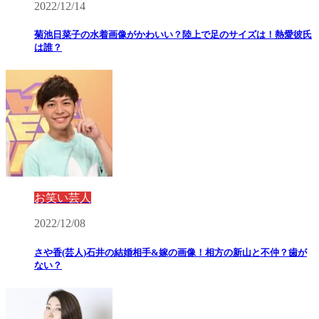
2022/12/14
菊池日菜子の水着画像がかわいい？陸上で足のサイズは！熱愛彼氏
は誰？
お笑い芸人
2022/12/08
さや香(芸人)石井の結婚相手&嫁の画像！相方の新山と不仲？歯が
ない？