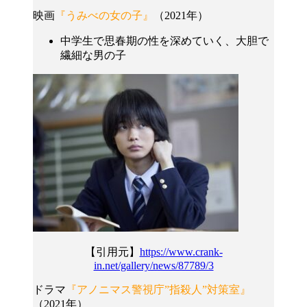
映画
『うみべの女の子』
（2021年）
中学生で思春期の性を深めていく、大胆で
繊細な男の子
【引用元】
https://www.crank-
in.net/gallery/news/87789/3
ドラマ
『アノニマス警視庁”指殺人”対策室』
（2021年）