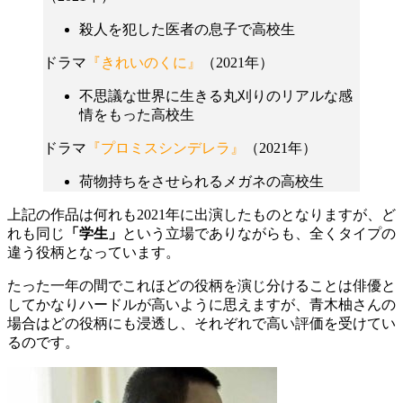
殺人を犯した医者の息子で高校生
ドラマ
『きれいのくに』
（2021年）
不思議な世界に生きる丸刈りのリアルな感
情をもった高校生
ドラマ
『プロミスシンデレラ』
（2021年）
荷物持ちをさせられるメガネの高校生
上記の作品は何れも2021年に出演したものとなりますが、ど
れも同じ
「学生」
という立場でありながらも、全くタイプの
違う役柄となっています。
たった一年の間でこれほどの役柄を演じ分けることは俳優と
してかなりハードルが高いように思えますが、青木柚さんの
場合はどの役柄にも浸透し、それぞれで高い評価を受けてい
るのです。