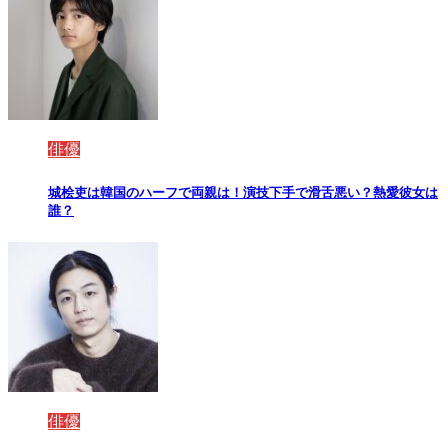
俳優
城桧吏は韓国のハーフで両親は！演技下手で滑舌悪い？熱愛彼女は
誰？
俳優