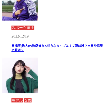
スポーツ選手
2022/12/19
田澤廉(駒大)の熱愛彼女&好きなタイプは！父親は誰？吉田沙保里
と親戚？
モデル
女優