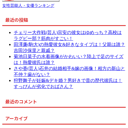
女性芸能人・女優ランキング
最近の投稿
チェリー大作戦(芸人)宗安の彼女はゆめっち？高校は
ラグビー部？筋肉がすごい！
田澤廉(駒大)の熱愛彼女&好きなタイプは！父親は誰？
吉田沙保里と親戚？
菊池日菜子の水着画像がかわいい？陸上で足のサイズ
は！熱愛彼氏は誰？
さや香(芸人)石井の結婚相手&嫁の画像！相方の新山と
不仲？歯がない？
狩野舞子が妊娠&デキ婚？男好きで昔の歴代彼氏は！
すっぴんが劣化でおばさん？
最近のコメント
アーカイブ