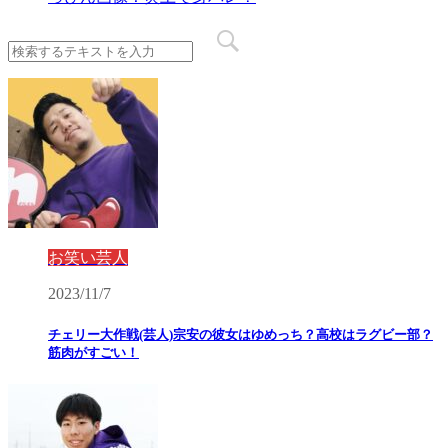
お笑い芸人
2023/11/7
チェリー大作戦(芸人)宗安の彼女はゆめっち？高校はラグビー部？
筋肉がすごい！