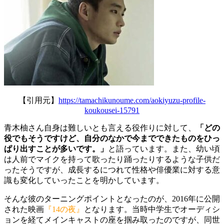
【引用元】
https://tamachikunoume.com/aokiyuzu-profile-
koukousei-15791
青木柚さん自身は難しいとも言える役作りに対して、
「どの
役でもそうですけど、自分のなかで今までできたものをひっ
ぱり出すことが多いです。」
と語っています。また、幼い
頃
は人前でマイクを持って歌ったり踊ったりするような子供だ
ったそうですが、成長するにつれて性格や俳優業に対する意
識も変化していったことを明かしています。
そんな彼のターニングポイントとなったのが、2016年に公開
された映画
『14の夜』
となります。当時中学生でオーディシ
ョンを経てメインキャストの座を掴み取ったのですが、
同世