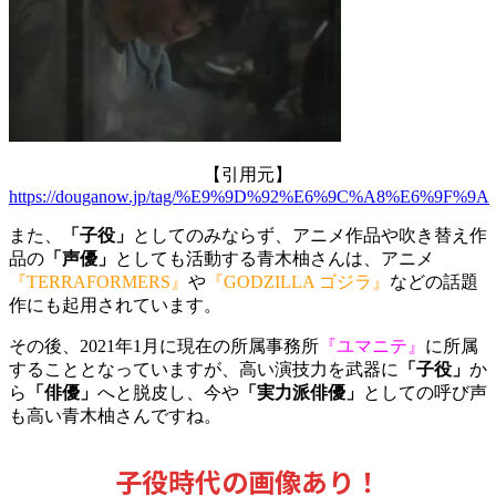
【引用元】
https://douganow.jp/tag/%E9%9D%92%E6%9C%A8%E6%9F%9A
また、
「子役」
としてのみならず、
アニメ作品や吹き替え作
品の
「声優」
としても活動する青木柚さんは、アニメ
『TERRAFORMERS』
や
『GODZILLA ゴジラ』
などの話題
作にも起用されています。
その後、2021年1月に現在の所属事務所
『ユマニテ』
に所属
することとなっていますが、高い演技力を武器に
「子役」
か
ら
「俳優」
へと脱皮し、今や
「実力派俳優」
としての呼び声
も高い青木柚さんですね。
子役時代の画像あり！