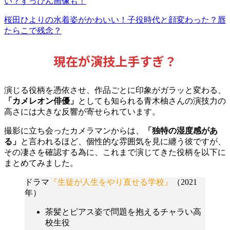
い？すっぴん画像も！
桜田ひよりの水着姿がかわいい！子役時代と顔変わった？唇
たらこで残念？
現在が演技上手すぎ？
演じる役柄を憑依させ、作品ごとに印象がガラッと変わる、
「カメレオン俳優」
としても知られる青木柚さんの演技力の
高さには大きな反響が寄せられています。
撮影に立ち会ったカメラマンからは、
「独特の湿度感があ
る」
と言われるほど、個性的な雰囲気を見に纏う彼ですが、
その凄さを確認する為に、これまで演じてきた役柄を以下に
まとめてみました。
ドラマ
『生徒が人生をやり直せる学校』
（2021
年）
茶髪とピアス姿で問題を抱えるチャラい高
校生役