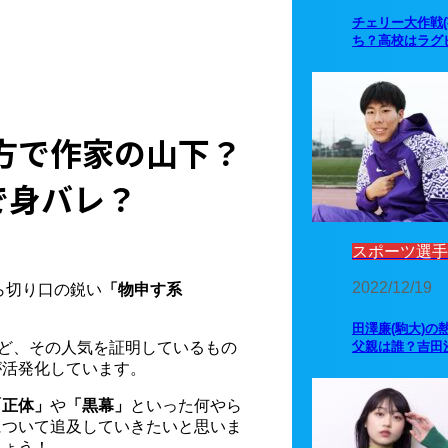
チェリー大作戦
ち？高校はラグ
方で作家の山下？
で身バレ？
スポーツ選手
2022/12/19
ら切り口の鋭い
「物申す系
田澤廉(駒大)の
父親は誰？吉田
など、その人気を証明しているもの
が活発化しています。
「正体」
や
「黒幕」
といった何やら
について追及していきたいと思いま
しょう！