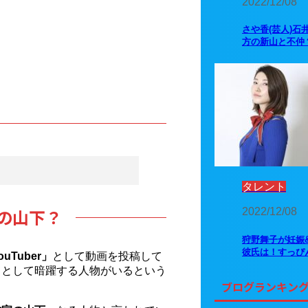
2022/12/08
さや香(芸人)石
方の新山と不仲
。
タレント
の山下？
2022/12/08
狩野舞子が妊娠
彼氏は！すっぴ
uTuber」
として動画を投稿して
」
として暗躍する人物がいるという
ブログランキン