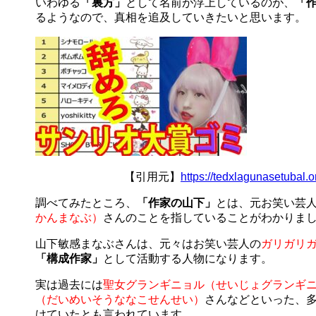
いわゆる
「裏方」
として名前が浮上しているのが、
「
るようなので、真相を追及していきたいと思います。
【引用元】
https://tedxlagunasetubal.
調べてみたところ、
「作家の山下」
とは、元お笑い芸
かんまなぶ）
さんのことを指していることがわかりま
山下敏感まなぶさんは、元々はお笑い芸人の
ガリガリ
「構成作家」
として活動する人物になります。
実は過去には
聖女グランギニョル（せいじょグランギ
（だいめいそうななこせんせい）
さんなどといった、多く
けていたとも言われています。