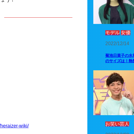
モデル
女優
2022/12/14
菊池日菜子の水
のサイズは！熱
お笑い芸人
/heraizer-wiki/