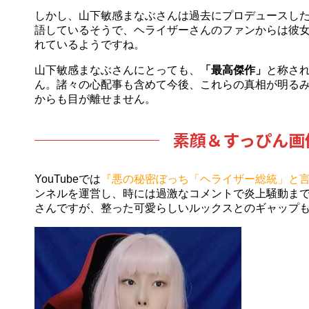
しかし、山下敏感まなぶさんは過去にプロデュースしたYo
語しているそうで、ヘライザーさんのファンからは彼
れているようですね。
山下敏感まなぶさんにとっても、
「最高傑作」
と称さ
ん。諸々の心配事も含めて今後、これらの真相が明る
からも目が離せません。
素顔＆すっぴん画
YouTubeでは
『悪の秘密ぼっち「ヘライザー総統」と
ンネルを運営し、時には過激なコメントで炎上騒動ま
さんですが、整った可愛らしいルックスとのギャップ