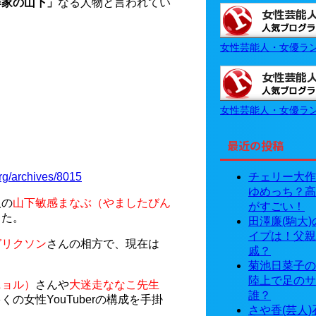
作家の山下」
なる人物と言われてい
女性芸能人・女優ラ
女性芸能人・女優ラ
最近の投稿
チェリー大作
org/archives/8015
ゆめっち？高
人の
山下敏感まなぶ（やましたびん
がすごい！
した。
田澤廉(駒大
イプは！父親
ガリクソン
さんの相方で、現在は
戚？
菊池日菜子の
陸上で足のサ
ニョル）
さんや
大迷走ななこ先生
誰？
の女性YouTuberの構成を手掛
さや香(芸人