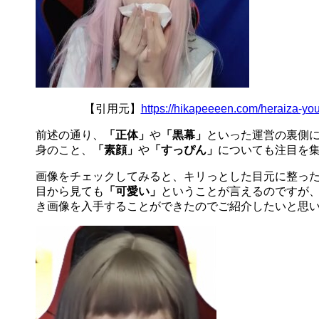
【引用元】
https://hikapeeeen.com/heraiza-y
前述の通り、
「正体」
や
「黒幕」
といった運営の裏側
身のこと、
「素顔」
や
「すっぴん」
についても注目を
画像をチェックしてみると、キリっとした目元に整っ
目から見ても
「可愛い」
ということが言えるのですが
き画像を入手することができたのでご紹介したいと思