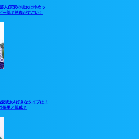
(芸人)宗安の彼女はゆめっ
ビー部？筋肉がすごい！
熱愛彼女&好きなタイプは！
沙保里と親戚？