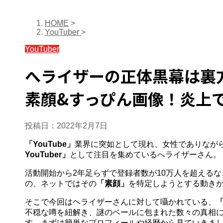
HOME
>
YouTuber
>
YouTuber
へライザーの正体黒幕は裏
素顔&すっぴん画像！炎上
投稿日：
2022年2月7日
「YouTube」
業界に突如として現れ、女性でありなが
YouTuber」
として注目を集めているへライザーさん。
活動開始から2年足らずで登録者数が10万人を超える
の、ネットではその
「素顔」
を特定しようとする動き
そこで今回はヘライザーさんに対して囁かれている、
不穏な噂を紐解き、謎のベールに包まれた数々の真相
す。まずは簡単なプロフィールや経歴から見ていきま