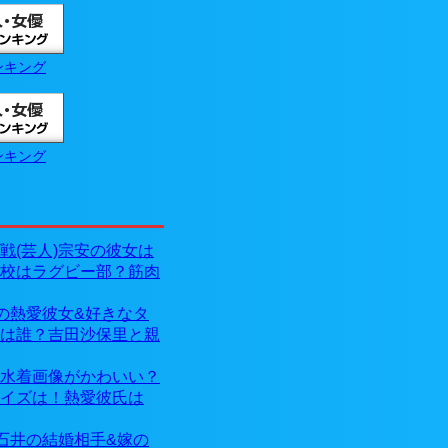
ンキング
ンキング
戦(芸人)宗安の彼女は
校はラグビー部？筋肉
)の熱愛彼女&好きなタ
は誰？吉田沙保里と親
水着画像がかわいい？
イズは！熱愛彼氏は
)石井の結婚相手&嫁の