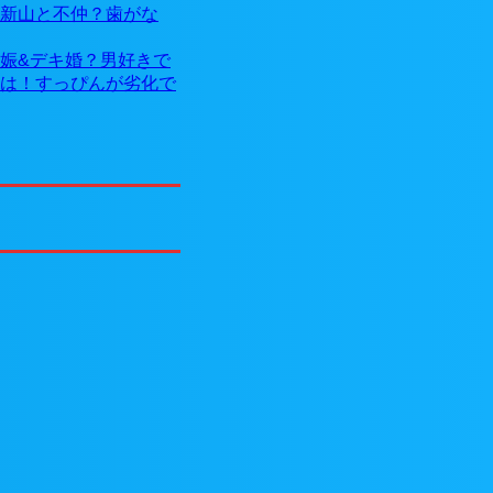
新山と不仲？歯がな
娠&デキ婚？男好きで
は！すっぴんが劣化で