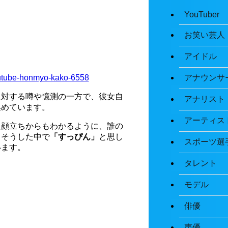
YouTuber
お笑い芸人
アイドル
アナウンサ
outube-honmyo-kako-6558
に対する噂や憶測の一方で、彼女自
アナリスト
集めています。
アーティス
た顔立ちからもわかるように、誰の
、そうした中で
「すっぴん」
と思し
スポーツ選
います。
タレント
モデル
俳優
声優