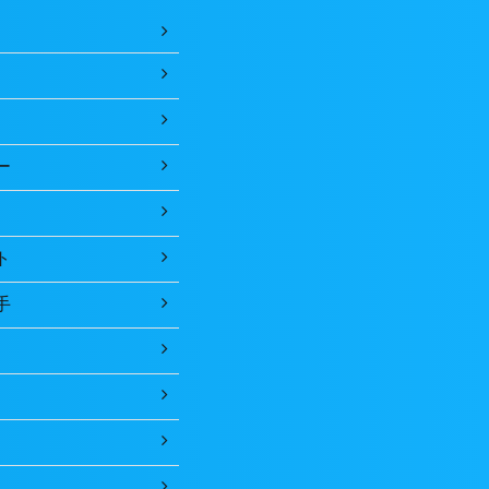
ー
ト
手