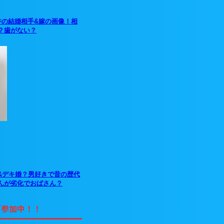
井の結婚相手&嫁の画像！相
？歯がない？
&デキ婚？男好きで昔の歴代
んが劣化でおばさん？
グ参加中！！