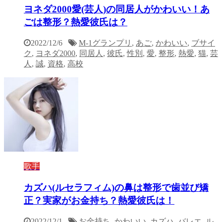
ヨネダ2000愛(芸人)の同居人がかわいい！あ
ごは整形？熱愛彼氏は？
2022/12/6
M-1グランプリ
,
あご
,
かわいい
,
ブサイ
ク
,
ヨネダ2000
,
同居人
,
彼氏
,
性別
,
愛
,
整形
,
熱愛
,
猫
,
芸
人
,
誠
,
資格
,
高校
歌手
カズハ(ルセラフィム)の鼻は整形で歯並び矯
正？実家がお金持ち？熱愛彼氏は！
2022/12/1
お金持ち
,
かわいい
,
カズハ
,
バレエ
,
ル