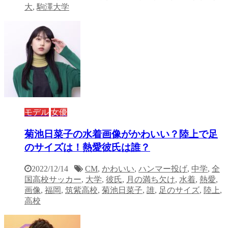
大
,
駒澤大学
モデル
女優
菊池日菜子の水着画像がかわいい？陸上で足
のサイズは！熱愛彼氏は誰？
2022/12/14
CM
,
かわいい
,
ハンマー投げ
,
中学
,
全
国高校サッカー
,
大学
,
彼氏
,
月の満ち欠け
,
水着
,
熱愛
,
画像
,
福岡
,
筑紫高校
,
菊池日菜子
,
誰
,
足のサイズ
,
陸上
,
高校