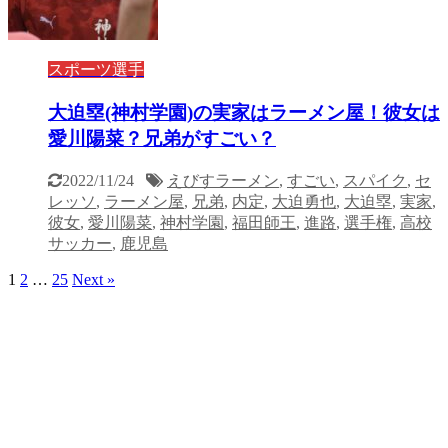
スポーツ選手
大迫塁(神村学園)の実家はラーメン屋！彼女は
愛川陽菜？兄弟がすごい？
2022/11/24
えびすラーメン
,
すごい
,
スパイク
,
セ
レッソ
,
ラーメン屋
,
兄弟
,
内定
,
大迫勇也
,
大迫塁
,
実家
,
彼女
,
愛川陽菜
,
神村学園
,
福田師王
,
進路
,
選手権
,
高校
サッカー
,
鹿児島
1
2
…
25
Next »