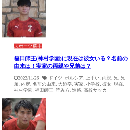
スポーツ選手
福田師王(神村学園)に現在は彼女いる？名前の
由来は！実家の両親や兄弟は？
2022/11/26
ドイツ
,
ボルシア
,
上手い
,
両親
,
兄
,
兄
弟
,
内定
,
名前の由来
,
大迫塁
,
実家
,
小学校
,
彼女
,
現在
,
神村学園
,
福田師王
,
読み方
,
進路
,
高校サッカー