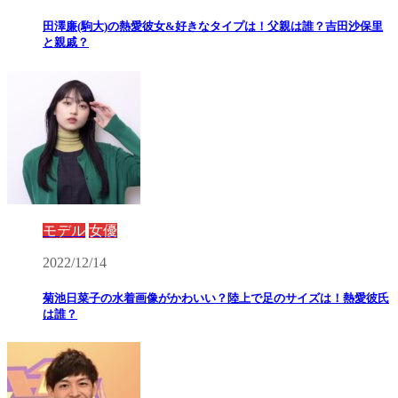
田澤廉(駒大)の熱愛彼女&好きなタイプは！父親は誰？吉田沙保里
と親戚？
モデル
女優
2022/12/14
菊池日菜子の水着画像がかわいい？陸上で足のサイズは！熱愛彼氏
は誰？