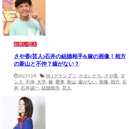
お笑い芸人
さや香(芸人)石井の結婚相手&嫁の画像！相方
の新山と不仲？歯がない？
2022/12/8
M-1グランプリ
,
かまいたち
,
さや香
,
ダ
ンス
,
不仲
,
大学
,
嫁
,
愛車
,
新山
,
歯がない
,
画像
,
相方
,
石
井
,
石井誠一
,
結婚相手
,
芸人