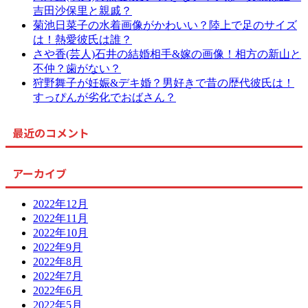
吉田沙保里と親戚？
菊池日菜子の水着画像がかわいい？陸上で足のサイズ
は！熱愛彼氏は誰？
さや香(芸人)石井の結婚相手&嫁の画像！相方の新山と
不仲？歯がない？
狩野舞子が妊娠&デキ婚？男好きで昔の歴代彼氏は！
すっぴんが劣化でおばさん？
最近のコメント
アーカイブ
2022年12月
2022年11月
2022年10月
2022年9月
2022年8月
2022年7月
2022年6月
2022年5月