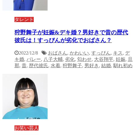
タレント
狩野舞子が妊娠&デキ婚？男好きで昔の歴代
彼氏は！すっぴんが劣化でおばさん？
2022/12/8
おばさん
,
かわいい
,
すっぴん
,
キス
,
デ
キ婚
,
バレー
,
八子大輔
,
劣化
,
匂わせ
,
大谷翔平
,
妊娠
,
旦
那
,
昔
,
歴代彼氏
,
水着
,
狩野舞子
,
男好き
,
結婚
,
馴れ初め
お笑い芸人