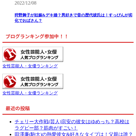
2022/12/08
狩野舞子が妊娠&デキ婚？男好きで昔の歴代彼氏は！すっぴんが劣
化でおばさん？
ブログランキング参加中！！
女性芸能人・女優ランキング
女性芸能人・女優ランキング
最近の投稿
チェリー大作戦(芸人)宗安の彼女はゆめっち？高校は
ラグビー部？筋肉がすごい！
田澤廉(駒大)の熱愛彼女&好きなタイプは！父親は誰？