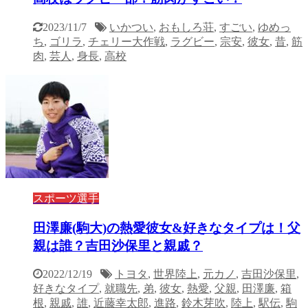
2023/11/7
いかつい
,
おもしろ荘
,
すごい
,
ゆめっ
ち
,
ゴリラ
,
チェリー大作戦
,
ラグビー
,
宗安
,
彼女
,
昔
,
筋
肉
,
芸人
,
身長
,
高校
スポーツ選手
田澤廉(駒大)の熱愛彼女&好きなタイプは！父
親は誰？吉田沙保里と親戚？
2022/12/19
トヨタ
,
世界陸上
,
元カノ
,
吉田沙保里
,
好きなタイプ
,
就職先
,
弟
,
彼女
,
熱愛
,
父親
,
田澤廉
,
箱
根
,
親戚
,
誰
,
近藤幸太郎
,
進路
,
鈴木芽吹
,
陸上
,
駅伝
,
駒