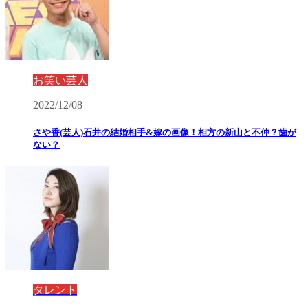
お笑い芸人
2022/12/08
さや香(芸人)石井の結婚相手&嫁の画像！相方の新山と不仲？歯が
ない？
タレント