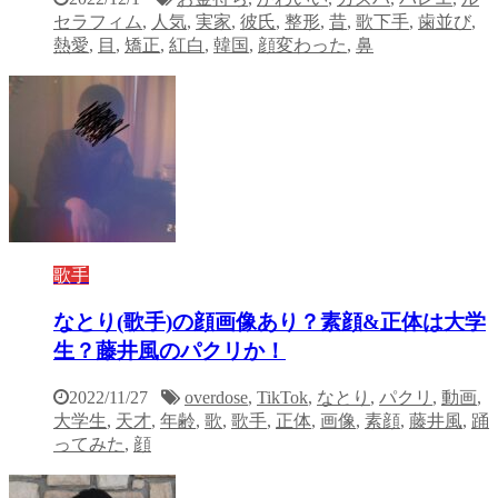
セラフィム
,
人気
,
実家
,
彼氏
,
整形
,
昔
,
歌下手
,
歯並び
,
熱愛
,
目
,
矯正
,
紅白
,
韓国
,
顔変わった
,
鼻
歌手
なとり(歌手)の顔画像あり？素顔&正体は大学
生？藤井風のパクリか！
2022/11/27
overdose
,
TikTok
,
なとり
,
パクリ
,
動画
,
大学生
,
天才
,
年齢
,
歌
,
歌手
,
正体
,
画像
,
素顔
,
藤井風
,
踊
ってみた
,
顔