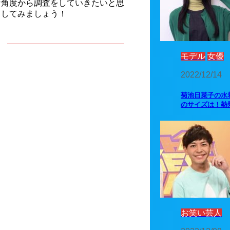
な角度から調査をしていきたいと思
クしてみましょう！
モデル
女優
2022/12/14
菊池日菜子の水
のサイズは！熱
お笑い芸人