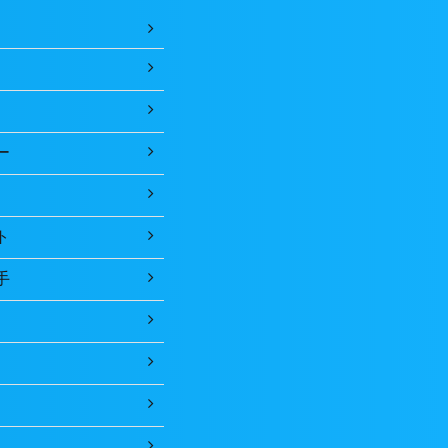
ー
ト
手