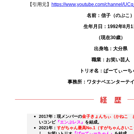
【引用元】
https://www.youtube.com/channel/
名前：信子（のぶこ
生年月日：1992年8月1
（現在30歳）
出身地：大分県
職業：お笑い芸人
トリオ名：ぱーてぃーち
事務所：ワタナベエンターテ
経 歴
2017年：現メンバーの
金子きょんちぃ（かねこ 
いコンビ
『エンぷレス』
を結成。
2021年：
すがちゃん最高No.1（すがちゃんさい
し、お笑いトリオ
『ぱーてぃーちゃん』
を結成。