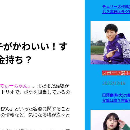
チェリー大作戦
ち？高校はラグ
子がかわいい！す
金持ち？
スポーツ選手
2022/12/19
てぃーちゃん』
。まだまだ経験が
るトリオで、ボケを担当しているの
田澤廉(駒大)の
父親は誰？吉田
っぴん」
といった容姿に関すること
きの情報など、気になる噂が次々と