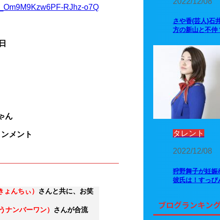
2022/12/08
UCq_Om9M9Kzw6PF-RJhz-o7Q
さや香(芸人)石
）
方の新山と不仲
日
ゃん
タレント
インメント
2022/12/08
狩野舞子が妊娠
彼氏は！すっぴ
きょんちぃ）
さんと共に、お笑
ブログランキン
こうナンバーワン）
さんが合流