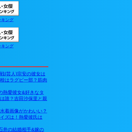
ンキング
ンキング
戦(芸人)宗安の彼女は
校はラグビー部？筋肉
)の熱愛彼女&好きなタ
は誰？吉田沙保里と親
水着画像がかわいい？
イズは！熱愛彼氏は
)石井の結婚相手&嫁の