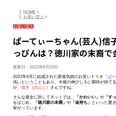
HOME
>
お笑い芸人
>
お笑い芸人
ぱーてぃーちゃん(芸人)信
っぴんは？徳川家の末裔で
更新日：
2022年8月20日
2021年4月に結成された新進気鋭のお笑いトリオ
『ぱー
浅いということもあり、今後の伸びしろに期待が持て
が、
信子（のぶこ）
さんですね。
そんな彼女に対してネットでは、
「かわいい」
や
「す
をはじめ、
「徳川家の末裔」
や
「金持ち」
といった驚
挙がっています。