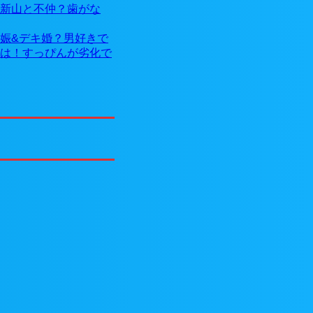
新山と不仲？歯がな
娠&デキ婚？男好きで
は！すっぴんが劣化で