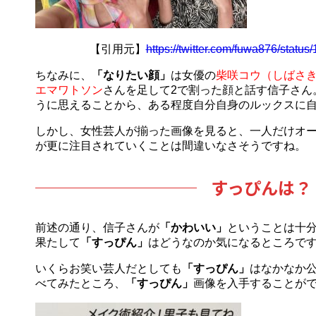
【引用元】
https://twitter.com/fuwa876/stat
ちなみに、
「なりたい顔」
は女優の
柴咲コウ（しばさ
エマワトソン
さんを足して2で割った顔と話す信子さん
うに思えることから、ある程度自分自身のルックスに
しかし、女性芸人が揃った画像を見ると、一人だけオ
が更に注目されていくことは間違いなさそうですね。
すっぴんは？
前述の通り、信子さんが
「かわいい」
ということは十
果たして
「すっぴん」
はどうなのか気になるところで
いくらお笑い芸人だとしても
「すっぴん」
はなかなか
べてみたところ、
「すっぴん」
画像を入手することが