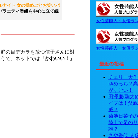
ルナイト 女の揉めごとお笑いバ
バラエティ番組を中心に立て続
女性芸能人・女優ラ
女性芸能人・女優ラ
抜群の目ヂカラを放つ信子さんに対
ようで、ネットでは
「かわいい！」
最近の投稿
チェリー大作
ゆめっち？高
がすごい！
田澤廉(駒大
イプは！父親
戚？
菊池日菜子の
陸上で足のサ
誰？
さや香(芸人