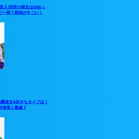
(芸人)宗安の彼女はゆめっ
ビー部？筋肉がすごい！
熱愛彼女&好きなタイプは！
沙保里と親戚？