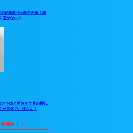
井の結婚相手&嫁の画像！相
？歯がない？
&デキ婚？男好きで昔の歴代
んが劣化でおばさん？
グ参加中！！