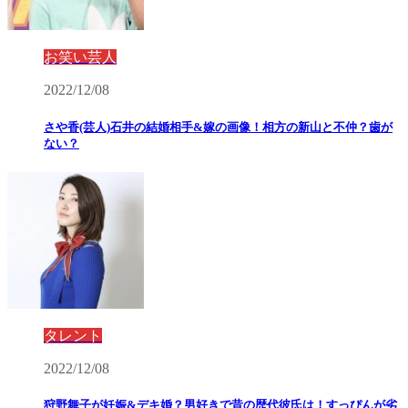
お笑い芸人
2022/12/08
さや香(芸人)石井の結婚相手&嫁の画像！相方の新山と不仲？歯が
ない？
タレント
2022/12/08
狩野舞子が妊娠&デキ婚？男好きで昔の歴代彼氏は！すっぴんが劣