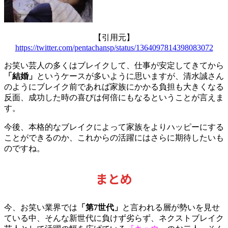
【引用元】
https://twitter.com/pentachansp/status/1364097814398083072
お笑い芸人の多くはブレイクして、仕事が安定してきてから
「結婚」
というケースが多いように思いますが、清水誠さん
のようにブレイク前であれば家族にかかる負担も大きくなる
反面、成功した時の喜びは何倍にもなるということが言えま
す。
今後、本格的なブレイクによって家族をよりハッピーにする
ことができるのか、これからの活躍にはさらに期待したいも
のですね。
まとめ
今、お笑い業界では
「第7世代」
と言われる層が勢いを見せ
ている中、そんな新世代に負けず劣らず、ネクストブレイク