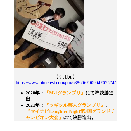
【引用元】
https://www.pinterest.com/pin/638666790904707574/
2020年：
『M-1グランプリ』
にて準決勝進
出。
2021年：
『ツギクル芸人グランプリ』
、
『マイナビLaughter Night第7回グランドチ
ャンピオン大会』
にて決勝進出。