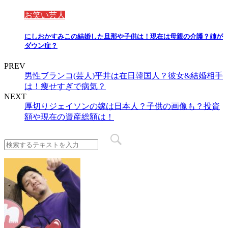
お笑い芸人
にしおかすみこの結婚した旦那や子供は！現在は母親の介護？姉が
ダウン症？
PREV
男性ブランコ(芸人)平井は在日韓国人？彼女&結婚相手
は！痩せすぎで病気？
NEXT
厚切りジェイソンの嫁は日本人？子供の画像も？投資
額や現在の資産総額は！