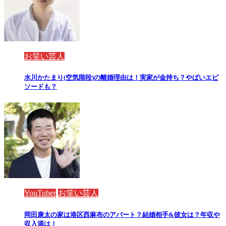
お笑い芸人
水川かたまり(空気階段)の離婚理由は！実家が金持ち？やばいエピ
ソードも？
YouTuber
お笑い芸人
岡田康太の家は港区西麻布のアパート？結婚相手&彼女は？年収や
収入源は！