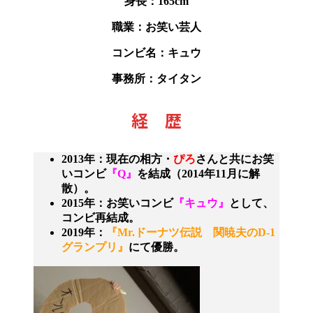
身長：165cm
職業：お笑い芸人
コンビ名：キュウ
事務所：タイタン
経 歴
2013年：現在の相方・
ぴろ
さんと共にお笑
いコンビ
『Q』
を結成（2014年11月に解
散）。
2015年：お笑いコンビ
『キュウ』
として、
コンビ再結成。
2019年：
『Mr.ドーナツ伝説 関暁夫のD-1
グランプリ』
にて優勝。