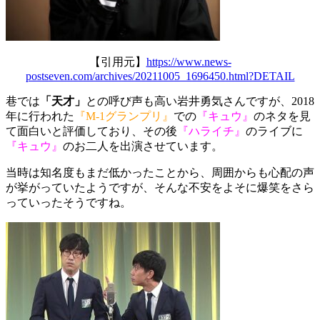
【引用元】
https://www.news-
postseven.com/archives/20211005_1696450.html?DETAIL
巷では
「天才」
との呼び声も高い岩井勇気さんですが、2018
年に行われた
『M-1グランプリ』
での
『キュウ』
のネタを見
て面白いと評価しており、その後
『ハライチ』
のライブに
『キュウ』
のお二人を出演させています。
当時は知名度もまだ低かったことから、周囲からも心配の声
が挙がっていたようですが、そんな不安をよそに爆笑をさら
っていったそうですね。