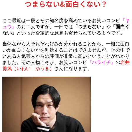
つまらない&面白くない？
ここ最近は一段とその知名度を高めているお笑いコンビ
『キ
ュウ』
のお二人ですが、一部では
「つまらない」
や
「面白く
ない」
といった否定的な意見も寄せられているようです。
当然ながら人それぞれ好みが分かれることから、一概に面白
いか面白くないかを判断することはできませんが、その中で
とある人気芸人からの評価が非常に高いということがわかり
ました。その人物こそが、お笑いコンビ
『ハライチ』
の
岩井
勇気（いわい ゆうき）
さんになります。