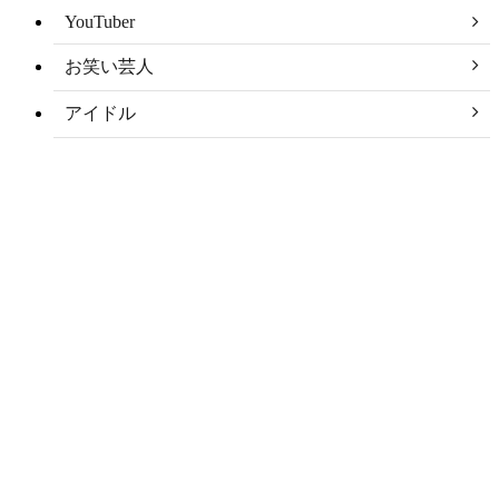
YouTuber
お笑い芸人
アイドル
アナウンサー
アナリスト
アーティスト
スポーツ選手
タレント
モデル
俳優
声優