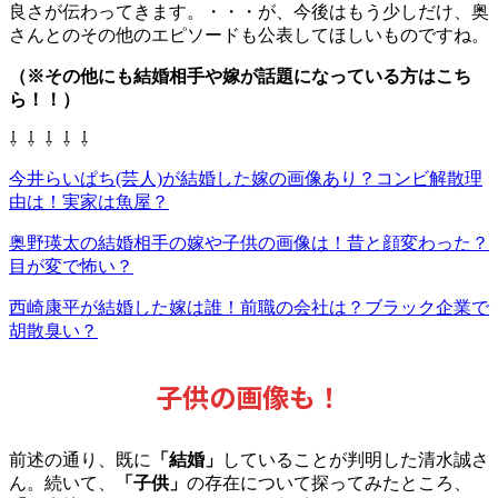
良さが伝わってきます。・・・が、今後はもう少しだけ、奥
さんとのその他のエピソードも公表してほしいものですね。
（※その他にも結婚相手や嫁が話題になっている方はこち
ら！！）
⇩ ⇩ ⇩ ⇩ ⇩
今井らいぱち(芸人)が結婚した嫁の画像あり？コンビ解散理
由は！実家は魚屋？
奥野瑛太の結婚相手の嫁や子供の画像は！昔と顔変わった？
目が変で怖い？
西崎康平が結婚した嫁は誰！前職の会社は？ブラック企業で
胡散臭い？
子供の画像も！
前述の通り、既に
「結婚」
していることが判明した清水誠さ
ん。続いて、
「子供」
の存在について探ってみたところ、