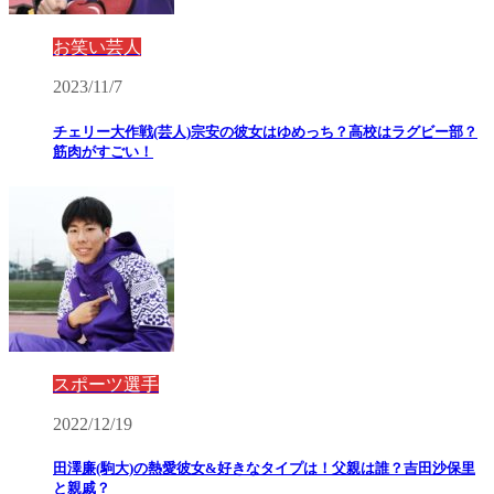
お笑い芸人
2023/11/7
チェリー大作戦(芸人)宗安の彼女はゆめっち？高校はラグビー部？
筋肉がすごい！
スポーツ選手
2022/12/19
田澤廉(駒大)の熱愛彼女&好きなタイプは！父親は誰？吉田沙保里
と親戚？