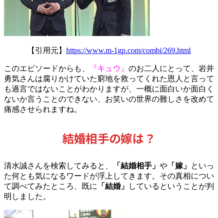
【引用元】
https://www.m-1gp.com/combi/269.html
このエピソードからも、
『キュウ』
のお二人にとって、岩井
勇気さんは腐りかけていた窮地を救ってくれた恩人と言って
も過言ではないことがわかりますが、一概に面白いか面白く
ないか言うことのできない、お笑いの世界の難しさを改めて
痛感させられますね。
結婚相手の嫁は？
清水誠さんを検索してみると、
「結婚相手」
や
「嫁」
といっ
た何とも気になるワードが浮上してきます。その真相につい
て調べてみたところ、既に
「結婚」
しているということが判
明しました。