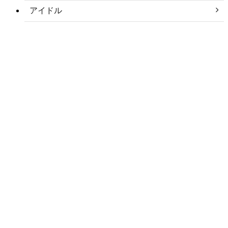
アイドル
アナウンサー
アナリスト
アーティスト
スポーツ選手
タレント
モデル
俳優
声優
女優
子役