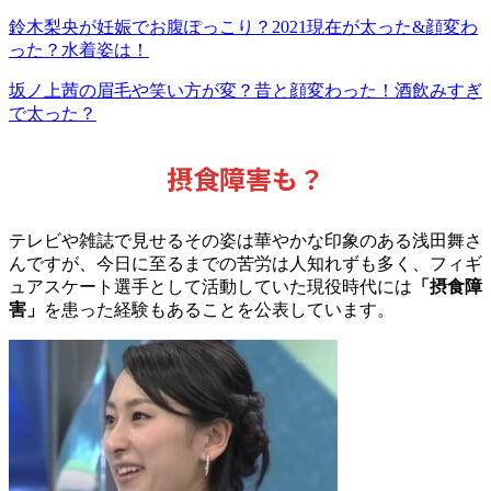
鈴木梨央が妊娠でお腹ぽっこり？2021現在が太った&顔変わ
った？水着姿は！
坂ノ上茜の眉毛や笑い方が変？昔と顔変わった！酒飲みすぎ
で太った？
摂食障害も？
テレビや雑誌で見せるその姿は華やかな印象のある浅田舞さ
んですが、今日に至るまでの苦労は人知れずも多く、フィギ
ュアスケート選手として活動していた現役時代には
「摂食障
害」
を患った経験もあることを公表しています。