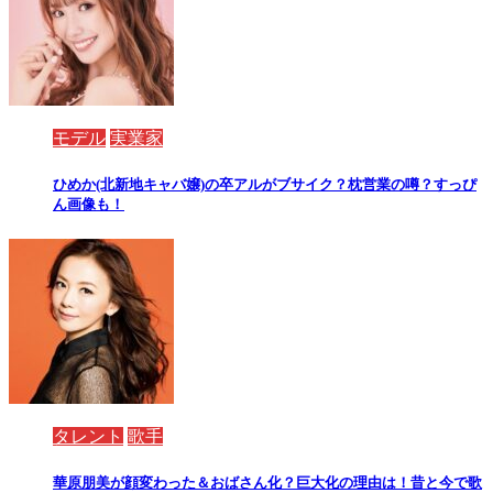
モデル
実業家
ひめか(北新地キャバ嬢)の卒アルがブサイク？枕営業の噂？すっぴ
ん画像も！
タレント
歌手
華原朋美が顔変わった＆おばさん化？巨大化の理由は！昔と今で歌