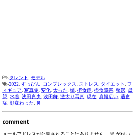
-
タレント
,
モデル
-
2022
,
すっぴん
,
コンプレックス
,
ストレス
,
ダイエット
,
フ
ィギュア
,
写真集
,
変化
,
太った
,
姉
,
拒食症
,
摂食障害
,
整形
,
母
親
,
水着
,
浅田真央
,
浅田舞
,
激太り写真
,
現在
,
肩幅広い
,
過食
症
,
顔変わった
,
鼻
comment
メールアドレスが公開されることはありません。
※
が付い