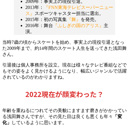
2009年：事実上の現役引退。
2013年：
『FNN東海テレビスーパーニュー
ス』
スポーツキャスター担当に選出。
2015年：初の写真集
『舞』
を発売。
2016年：舞台
『ふしぎの国のアリス』
主
演。
当時7歳の頃からスケートを始め、事実上の現役引退となっ
た2009年まで、約14年間のスケート人生を送ってきた浅田舞
さん。
引退後は個人事務所を設立。現在は様々なテレビ番組などで
もその姿をよく見かけるようになり、幅広いジャンルで活躍
されているのがわかりますね。
2022現在が顔変わった？
年齢を重ねるにつれてその美貌にますます磨きがかかってい
る浅田舞さんですが、その見た目は良くも悪くも年々
「変
化」
しているように思います。