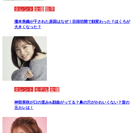
タレント
女優
歌手
瀧本美織が干された原因はなぜ！目頭切開で顔変わった？ほくろが
大きくなった？
タレント
モデル
女優
神部美咲が口の歪み&顔曲がってる？鼻の穴がかわいくない？昔の
元カレは！