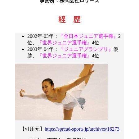
事務所：株式会社ロリーズ
経 歴
2002年‐03年：
『全日本ジュニア選手権』
2
位、
『世界ジュニア選手権』
4位
2003年‐04年：
『ジュニアグランプリ』
優
勝、
『世界ジュニア選手権』
4位
【引用元】
https://spread-sports.jp/archives/16273