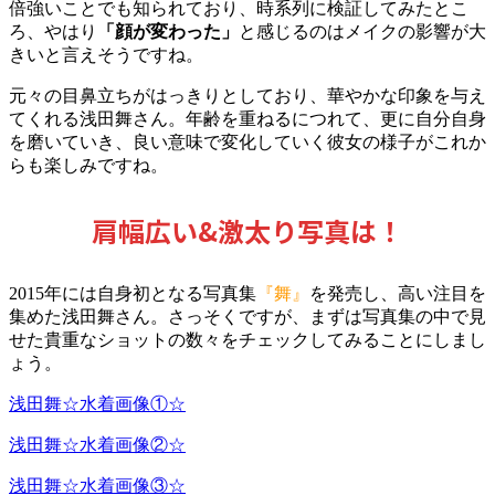
倍強いことでも知られており、時系列に検証してみたとこ
ろ、やはり
「顔が変わった」
と感じるのはメイクの影響が大
きいと言えそうですね。
元々の目鼻立ちがはっきりとしており、華やかな印象を与え
てくれる浅田舞さん。年齢を重ねるにつれて、更に自分自身
を磨いていき、良い意味で変化していく彼女の様子がこれか
らも楽しみですね。
肩幅広い&激太り写真は！
2015年には自身初となる写真集
『舞』
を発売し、高い注目を
集めた浅田舞さん。さっそくですが、まずは写真集の中で見
せた貴重なショットの数々をチェックしてみることにしまし
ょう。
浅田舞☆水着画像①☆
浅田舞☆水着画像②☆
浅田舞☆水着画像③☆