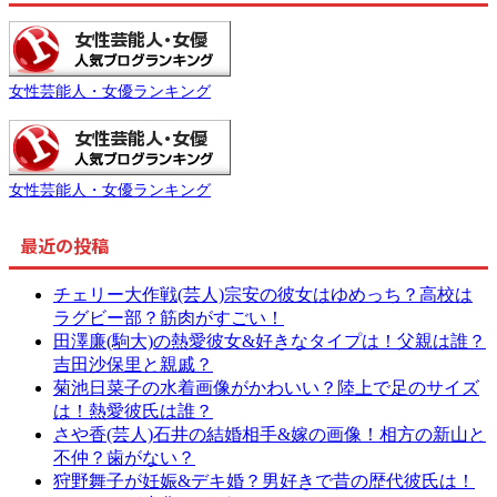
女性芸能人・女優ランキング
女性芸能人・女優ランキング
最近の投稿
チェリー大作戦(芸人)宗安の彼女はゆめっち？高校は
ラグビー部？筋肉がすごい！
田澤廉(駒大)の熱愛彼女&好きなタイプは！父親は誰？
吉田沙保里と親戚？
菊池日菜子の水着画像がかわいい？陸上で足のサイズ
は！熱愛彼氏は誰？
さや香(芸人)石井の結婚相手&嫁の画像！相方の新山と
不仲？歯がない？
狩野舞子が妊娠&デキ婚？男好きで昔の歴代彼氏は！