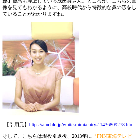
形」
疑惑も浮上している浅田舞さん。ところが、こちらの画
像を見てもわかるように、高校時代から特徴的な鼻の形をし
ていることがわかりますね。
【引用元】
https://ameblo.jp/white-mimi/entry-11436809278.html
そして、こちらは現役引退後、2013年に
『FNN東海テレビ