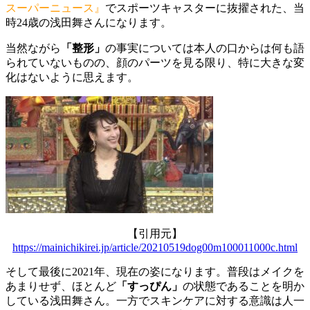
スーパーニュース』
でスポーツキャスターに抜擢された、当
時24歳の浅田舞さんになります。
当然ながら
「整形」
の事実については本人の口からは何も語
られていないものの、顔のパーツを見る限り、特に大きな変
化はないように思えます。
【引用元】
https://mainichikirei.jp/article/20210519dog00m100011000c.html
そして最後に2021年、現在の姿になります。普段はメイクを
あまりせず、ほとんど
「すっぴん」
の状態であることを明か
している浅田舞さん。一方でスキンケアに対する意識は人一