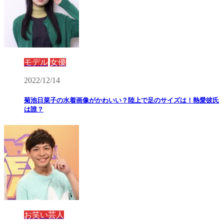
モデル
女優
2022/12/14
菊池日菜子の水着画像がかわいい？陸上で足のサイズは！熱愛彼氏
は誰？
お笑い芸人