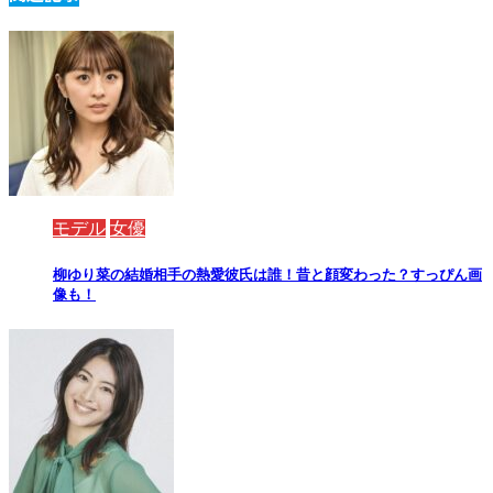
モデル
女優
柳ゆり菜の結婚相手の熱愛彼氏は誰！昔と顔変わった？すっぴん画
像も！