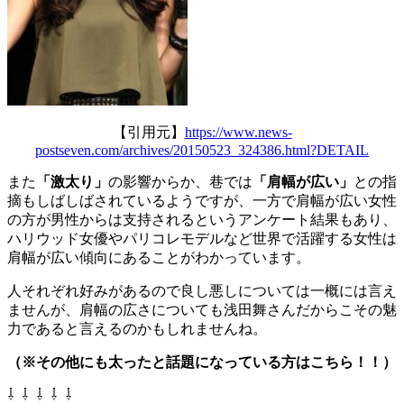
【引用元】
https://www.news-
postseven.com/archives/20150523_324386.html?DETAIL
また
「激太り」
の影響からか、巷では
「肩幅が広い」
との指
摘もしばしばされているようですが、一方で肩幅が広い女性
の方が男性からは支持されるというアンケート結果もあり、
ハリウッド女優やパリコレモデルなど世界で活躍する女性は
肩幅が広い傾向にあることがわかっています。
人それぞれ好みがあるので良し悪しについては一概には言え
ませんが、肩幅の広さについても浅田舞さんだからこその魅
力であると言えるのかもしれませんね。
（※その他にも太ったと話題になっている方はこちら！！）
⇩ ⇩ ⇩ ⇩ ⇩