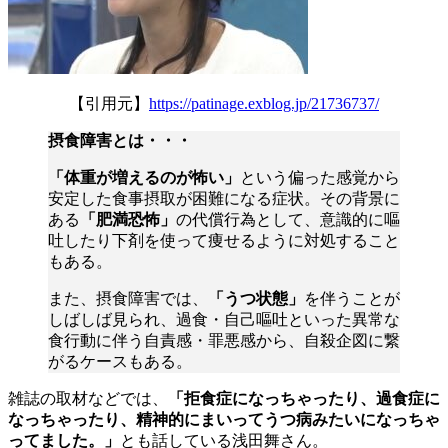
【引用元】
https://patinage.exblog.jp/21736737/
摂食障害とは・・・
「体重が増えるのが怖い」
という偏った感覚から
安定した食事摂取が困難になる症状。その背景に
ある
「肥満恐怖」
の代償行為として、意識的に嘔
吐したり下剤を使って痩せるように対処すること
もある。
また、摂食障害では、
「うつ状態」
を伴うことが
しばしば見られ、過食・自己嘔吐といった異常な
食行動に伴う自責感・罪悪感から、自殺企図に繋
がるケースもある。
雑誌の取材などでは、
「拒食症になっちゃったり、過食症に
なっちゃったり、精神的にまいってうつ病みたいになっちゃ
ってました。」
とも話している浅田舞さん。