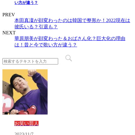
い方が違う？
PREV
本田真凜が顔変わったのは韓国で整形か！2022現在は
彼氏いる？引退も？
NEXT
華原朋美が顔変わった＆おばさん化？巨大化の理由
は！昔と今で歌い方が違う？
お笑い芸人
2023/11/7