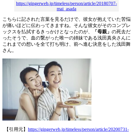
https://gingerweb.jp/timeless/person/article/20180707-
mai_asada
こちらに記された言葉を見るだけで、彼女が抱えていた苦悩
が痛いほどに伝わってきますね。そんな彼女がそのコンプレ
ックスを払拭するきっかけとなったのが、
「母親」
の死去だ
ったそうで、血の繋がった唯一の姉妹である浅田真央さんに
これまでの想いを全て打ち明け、前へ進む決意をした浅田舞
さん。
【引用元】
https://gingerweb.jp/timeless/person/article/20200731-