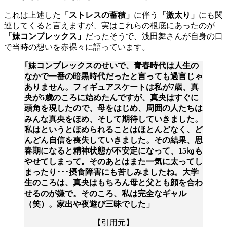
これは上述した
「ストレスの蓄積」
に伴う
「激太り」
にも関
連してくると言えますが、実はこれらの根底にあったのが
「妹コンプレックス」
だったそうで、浅田舞さんが自身の口
で当時の想いを赤裸々に語っています。
｢妹コンプレックスのせいで、青春時代は人生の
なかで一番の暗黒時代だったと言っても過言じゃ
ありません。フィギュアスケートは私が7歳、真
央が5歳のころに始めたんですが、真央はすぐに
頭角を現したので、母をはじめ、周囲の人たちは
みんな真央をほめ、そして期待していきました。
私はというとほめられることはほとんどなく、ど
んどん自信を喪失していきました。その結果、思
春期になると精神状態が不安定になって、15㎏も
やせてしまって。そのあとはまた一気に太ってし
まったり･･･摂食障害にも苦しみましたね。大学
生のころは、真央はもちろん母と父とも顔を合わ
せるのが嫌で。そのころ、私は完全なギャル
（笑）。家出や夜遊び三昧でした」
【引用元】