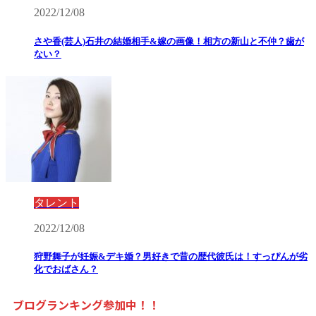
2022/12/08
さや香(芸人)石井の結婚相手&嫁の画像！相方の新山と不仲？歯が
ない？
タレント
2022/12/08
狩野舞子が妊娠&デキ婚？男好きで昔の歴代彼氏は！すっぴんが劣
化でおばさん？
ブログランキング参加中！！