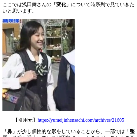
ここでは浅田舞さんの
「変化」
について時系列で見ていきた
いと思います。
【引用元】
https://yumeijinhensachi.com/archives/21605
「鼻」
が少し個性的な形をしていることから、一部では
「整