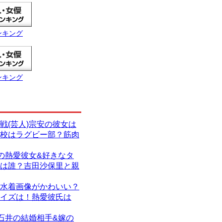
ンキング
ンキング
戦(芸人)宗安の彼女は
校はラグビー部？筋肉
)の熱愛彼女&好きなタ
は誰？吉田沙保里と親
水着画像がかわいい？
イズは！熱愛彼氏は
)石井の結婚相手&嫁の