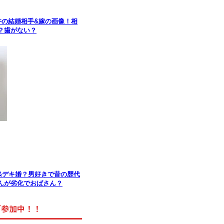
井の結婚相手&嫁の画像！相
？歯がない？
&デキ婚？男好きで昔の歴代
んが劣化でおばさん？
グ参加中！！