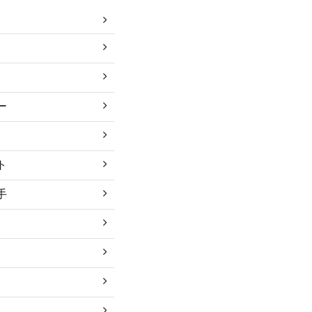
ー
ト
手