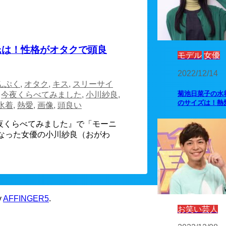
氏は！性格がオタクで頭良
モデル
女優
2022/12/14
んぷく
,
オタク
,
キス
,
スリーサイ
菊池日菜子の水
,
今夜くらべてみました
,
小川紗良
,
のサイズは！熱
水着
,
熱愛
,
画像
,
頭良い
今夜くらべてみました』で「モーニ
となった女優の小川紗良（おがわ
y
AFFINGER5
.
お笑い芸人