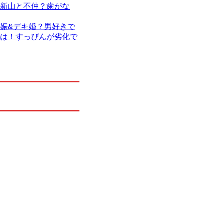
新山と不仲？歯がな
娠&デキ婚？男好きで
は！すっぴんが劣化で