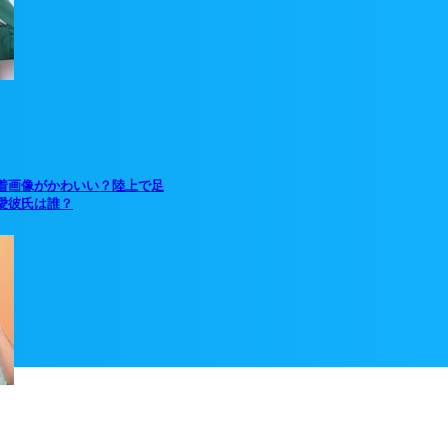
着画像がかわいい？陸上で足
愛彼氏は誰？