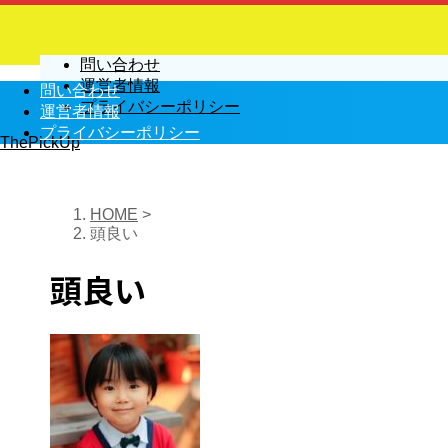
問い合わせ
運営者情報
問い合わせ
プライバシーポリシー
運営者情報
プライバシーポリシー
ThePickUp
HOME
>
頭良い
頭良い