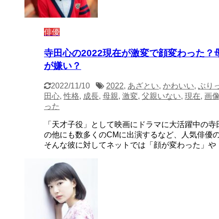
俳優
寺田心の2022現在が激変で顔変わった
が嫌い？
2022/11/10
2022
,
あざとい
,
かわいい
,
ぶり
田心
,
性格
,
成長
,
母親
,
激変
,
父親いない
,
現在
,
画
った
「天才子役」として映画にドラマに大活躍中の寺
の他にも数多くのCMに出演するなど、人気俳優
そんな彼に対してネットでは「顔が変わった」や「母