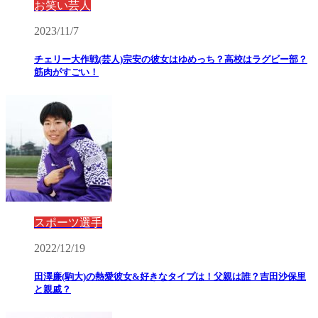
お笑い芸人
2023/11/7
チェリー大作戦(芸人)宗安の彼女はゆめっち？高校はラグビー部？
筋肉がすごい！
スポーツ選手
2022/12/19
田澤廉(駒大)の熱愛彼女&好きなタイプは！父親は誰？吉田沙保里
と親戚？