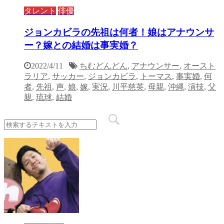
タレント
俳優
ジョンカビラの先祖は何者！娘はアナウンサ
ー？嫁との結婚は事実婚？
2022/4/11
ちむどんどん
,
アナウンサー
,
オースト
ラリア
,
サッカー
,
ジョンカビラ
,
トーマス
,
事実婚
,
何
者
,
先祖
,
声
,
娘
,
嫁
,
実況
,
川平慈英
,
母親
,
沖縄
,
演技
,
父
親
,
琉球
,
結婚