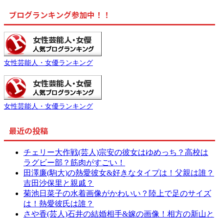
ブログランキング参加中！！
女性芸能人・女優ランキング
女性芸能人・女優ランキング
最近の投稿
チェリー大作戦(芸人)宗安の彼女はゆめっち？高校は
ラグビー部？筋肉がすごい！
田澤廉(駒大)の熱愛彼女&好きなタイプは！父親は誰？
吉田沙保里と親戚？
菊池日菜子の水着画像がかわいい？陸上で足のサイズ
は！熱愛彼氏は誰？
さや香(芸人)石井の結婚相手&嫁の画像！相方の新山と