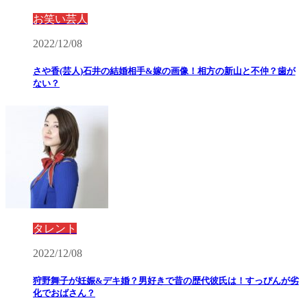
お笑い芸人
2022/12/08
さや香(芸人)石井の結婚相手&嫁の画像！相方の新山と不仲？歯が
ない？
タレント
2022/12/08
狩野舞子が妊娠&デキ婚？男好きで昔の歴代彼氏は！すっぴんが劣
化でおばさん？