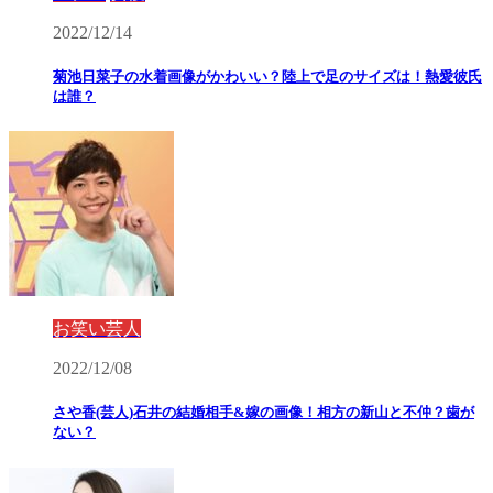
2022/12/14
菊池日菜子の水着画像がかわいい？陸上で足のサイズは！熱愛彼氏
は誰？
お笑い芸人
2022/12/08
さや香(芸人)石井の結婚相手&嫁の画像！相方の新山と不仲？歯が
ない？