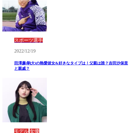
スポーツ選手
2022/12/19
田澤廉(駒大)の熱愛彼女&好きなタイプは！父親は誰？吉田沙保里
と親戚？
モデル
女優