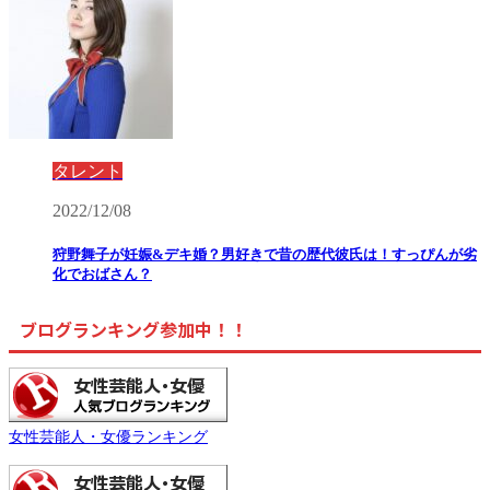
タレント
2022/12/08
狩野舞子が妊娠&デキ婚？男好きで昔の歴代彼氏は！すっぴんが劣
化でおばさん？
ブログランキング参加中！！
女性芸能人・女優ランキング