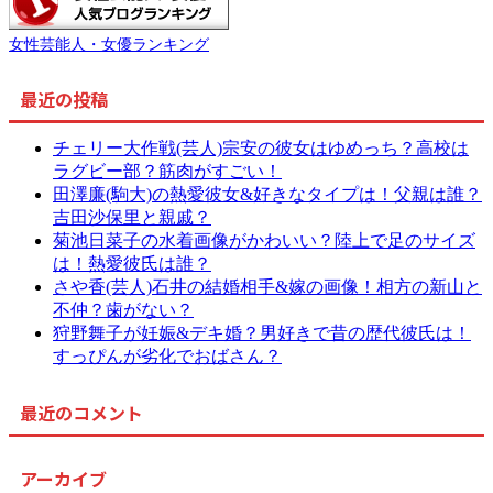
女性芸能人・女優ランキング
最近の投稿
チェリー大作戦(芸人)宗安の彼女はゆめっち？高校は
ラグビー部？筋肉がすごい！
田澤廉(駒大)の熱愛彼女&好きなタイプは！父親は誰？
吉田沙保里と親戚？
菊池日菜子の水着画像がかわいい？陸上で足のサイズ
は！熱愛彼氏は誰？
さや香(芸人)石井の結婚相手&嫁の画像！相方の新山と
不仲？歯がない？
狩野舞子が妊娠&デキ婚？男好きで昔の歴代彼氏は！
すっぴんが劣化でおばさん？
最近のコメント
アーカイブ