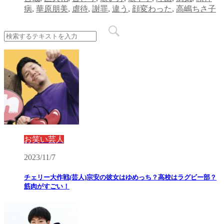
病
,
華原朋美
,
虐待
,
謝罪
,
違う
,
顔変わった
,
高嶋ちさ子
お笑い芸人
2023/11/7
チェリー大作戦(芸人)宗安の彼女はゆめっち？高校はラグビー部？
筋肉がすごい！