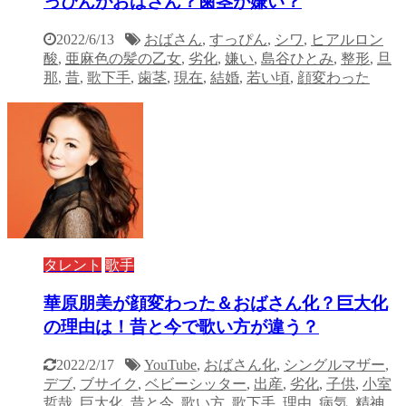
っぴんがおばさん？歯茎が嫌い？
2022/6/13
おばさん
,
すっぴん
,
シワ
,
ヒアルロン
酸
,
亜麻色の髪の乙女
,
劣化
,
嫌い
,
島谷ひとみ
,
整形
,
旦
那
,
昔
,
歌下手
,
歯茎
,
現在
,
結婚
,
若い頃
,
顔変わった
タレント
歌手
華原朋美が顔変わった＆おばさん化？巨大化
の理由は！昔と今で歌い方が違う？
2022/2/17
YouTube
,
おばさん化
,
シングルマザー
,
デブ
,
ブサイク
,
ベビーシッター
,
出産
,
劣化
,
子供
,
小室
哲哉
,
巨大化
,
昔と今
,
歌い方
,
歌下手
,
理由
,
病気
,
精神