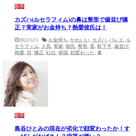
歌手
カズハ(ルセラフィム)の鼻は整形で歯並び矯
正？実家がお金持ち？熱愛彼氏は！
2022/12/1
お金持ち
,
かわいい
,
カズハ
,
バレエ
,
ル
セラフィム
,
人気
,
実家
,
彼氏
,
整形
,
昔
,
歌下手
,
歯並び
,
熱愛
,
目
,
矯正
,
紅白
,
韓国
,
顔変わった
,
鼻
歌手
島谷ひとみの現在が劣化で顔変わったか！す