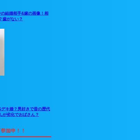
井の結婚相手&嫁の画像！相
？歯がない？
&デキ婚？男好きで昔の歴代
んが劣化でおばさん？
グ参加中！！