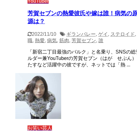
YouTuber
芳賀セブンの熱愛彼氏や嫁は誰！病気の
源は？
2022/11/10
ギランバレー
,
ゲイ
,
ステロイド
職
,
熱愛
,
病気
,
筋肉
,
芳賀セブン
,
誰
「新宿二丁目最強のバルク」と名乗り、SNSの総
ルダー兼YouTuberの芳賀セブン（はが せぶん
たすなど活躍中の彼ですが、ネットでは「熱 ...
お笑い芸人