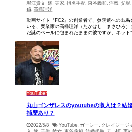
堀江貴文
,
嫁
,
実家
,
指名手配
,
東谷義和
,
浮気
,
父親
係
,
高橋理洋
動画サイト『FC2』の創業者で、参院選への出馬
いる、実業家の高橋理洋（たかはし まさひろ）
だ謎のベールに包まれたままの彼ですが、ネットでは 
YouTuber
丸山ゴンザレスのyoutubeの収入は？
捕歴あり？
2022/5/8
YouTube
,
ガーシー
,
クレイジージ
入
,
嫁
,
子供
,
彼女
,
東谷義和
,
結婚相手
,
若い頃
,
裏