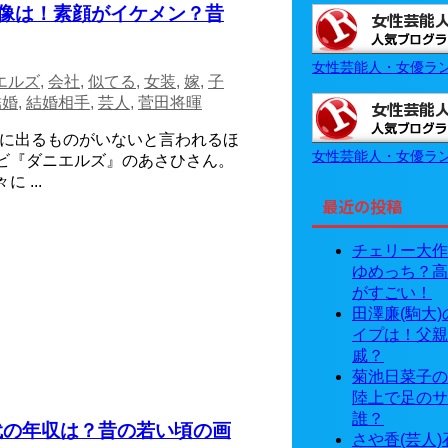
画像は！素顔がイケメン？昔
女性芸能人・女優ラ
エルズ
,
会社
,
似てる
,
女装
,
嫁
,
子
結婚
,
結婚相手
,
芸人
,
菅田将暉
右に出るものがいないと言われるほ
女性芸能人・女優ラ
ビ『ダニエルズ』のあさひさん。
...
最近の投稿
チェリー大作
ゆめっち？高
がすごい！
田澤廉(駒大
イプは！父親
戚？
菊池日菜子の
陸上で足のサ
誰？
代の年収は？昔の若い頃の画
さや香(芸人