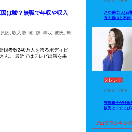
2022/12/08
原因は嘘？無職で年収や収入
さや香(芸人)石
方の新山と不仲
,
原因
,
収入源
,
嘘
,
嫁
,
年収
,
彼氏
,
無
登録者数240万人を誇るボディビ
）さん。 最近ではテレビ出演を果
タレント
2022/12/08
狩野舞子が妊娠
彼氏は！すっぴ
ブログランキン