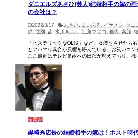
ダニエルズあさひ(芸人)結婚相手の嫁の
の会社は？
2022/8/17
あさひ
,
まいぷる
,
イケメン
,
ダニ
供
,
性別
,
昔
,
氷川きよし
,
江角マキコ
,
画像
,
素顔
,
「ヒステリックなOL役」など、女装をさせたら
どのハマり具合が反響を呼んでいる、お笑いコン
ここ最近はテレビ番組への出演が増えており、徐々に 
実業家
黒崎秀店長の結婚相手の嫁は！ホスト時