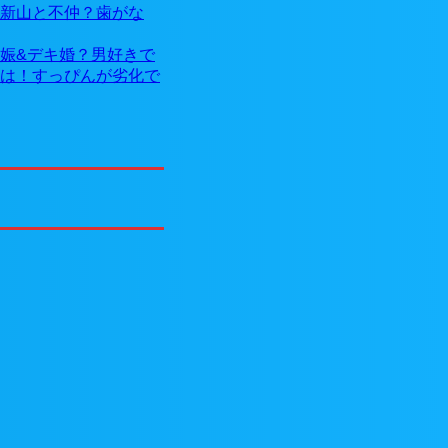
新山と不仲？歯がな
娠&デキ婚？男好きで
は！すっぴんが劣化で