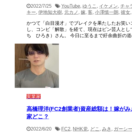
2022/7/25
YouTube
,
ゆうこ
,
イケメン
,
チャ
キー
,
伊地知大樹
,
元カノ
,
嫁
,
客
,
小澤慎一朗
,
彼女
かつて「白目漫才」でブレイクを果たしたお笑い
し、コンビ「解散」を経て、現在はピン芸人とし
ち ひろき）さん。 今日に至るまで紆余曲折の道のり
実業家
高橋理洋(FC2創業者)資産総額は！嫁が
家どこ？
2022/6/20
FC2
,
NHK党
,
どこ
,
みき
,
ガーシ