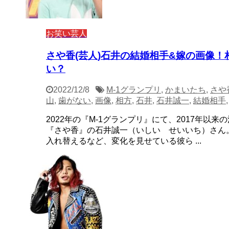
お笑い芸人
さや香(芸人)石井の結婚相手&嫁の画像
い？
2022/12/8
M-1グランプリ
,
かまいたち
,
さや
山
,
歯がない
,
画像
,
相方
,
石井
,
石井誠一
,
結婚相手
2022年の『M-1グランプリ』にて、2017年以
『さや香』の石井誠一（いしい せいいち）さん。
入れ替えるなど、変化を見せている彼ら ...