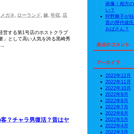
画像！相方の
い？
,
メガネ
,
ローランド
,
嫁
,
年収
,
店
狩野舞子が妊
昔の歴代彼氏
おばさん？
経営する第1号店のホストクラブ
配者」として高い人気を誇る黒崎秀
最近のコメント
..
アーカイブ
2022年12月
2022年11月
2022年10月
2022年9月
2022年8月
2022年7月
2022年6月
の客？チャラ男復活？昔はヤ
2022年5月
2022年4月
2022年3月