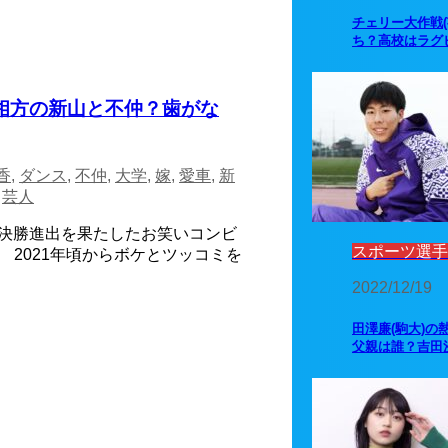
チェリー大作戦
ち？高校はラグ
！相方の新山と不仲？歯がな
香
,
ダンス
,
不仲
,
大学
,
嫁
,
愛車
,
新
,
芸人
来の決勝進出を果たしたお笑いコンビ
スポーツ選手
 2021年頃からボケとツッコミを
2022/12/19
田澤廉(駒大)の
父親は誰？吉田