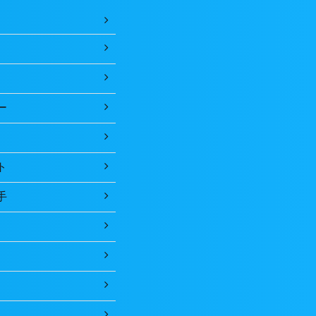
ー
ト
手