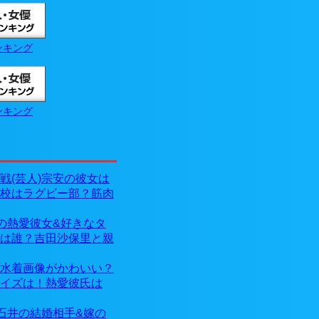
ンキング
ンキング
戦(芸人)宗安の彼女は
校はラグビー部？筋肉
)の熱愛彼女&好きなタ
は誰？吉田沙保里と親
水着画像がかわいい？
イズは！熱愛彼氏は
)石井の結婚相手&嫁の