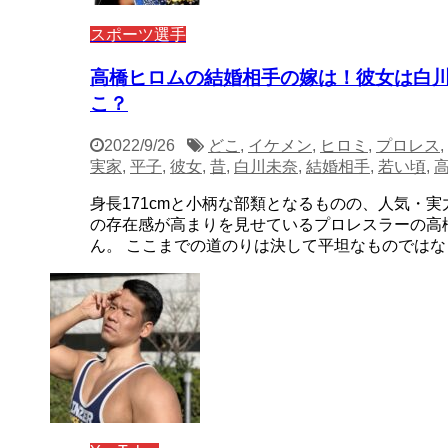
スポーツ選手
高橋ヒロムの結婚相手の嫁は！彼女は白
こ？
2022/9/26
どこ
,
イケメン
,
ヒロミ
,
プロレス
,
実家
,
平子
,
彼女
,
昔
,
白川未奈
,
結婚相手
,
若い頃
,
身長171cmと小柄な部類となるものの、人気・
の存在感が高まりを見せているプロレスラーの高
ん。 ここまでの道のりは決して平坦なものではなく 