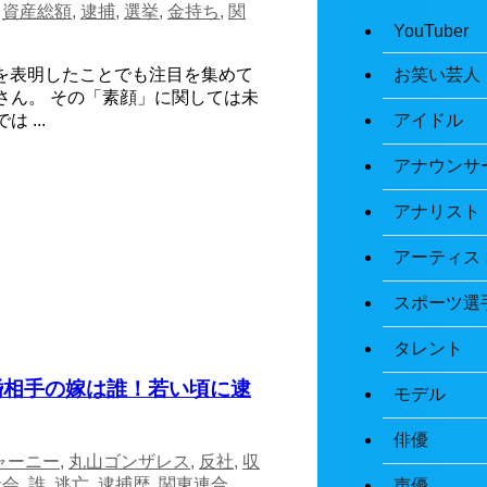
,
資産総額
,
逮捕
,
選挙
,
金持ち
,
関
YouTuber
お笑い芸人
を表明したことでも注目を集めて
さん。 その「素顔」に関しては未
アイドル
...
アナウンサ
アナリスト
アーティス
スポーツ選
タレント
結婚相手の嫁は誰！若い頃に逮
モデル
俳優
ャーニー
,
丸山ゴンザレス
,
反社
,
収
社会
,
誰
,
逃亡
,
逮捕歴
,
関東連合
声優