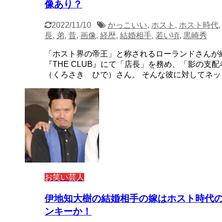
像あり？
2022/11/10
かっこいい
,
ホスト
,
ホスト時代
長
,
弟
,
昔
,
画像
,
経歴
,
結婚相手
,
若い頃
,
黒崎秀
「ホスト界の帝王」と称されるローランドさんが
『THE CLUB』にて「店長」を務め、「影の支
（くろさき ひで）さん。 そんな彼に対してネッ .
お笑い芸人
伊地知大樹の結婚相手の嫁はホスト時代
ンキーか！