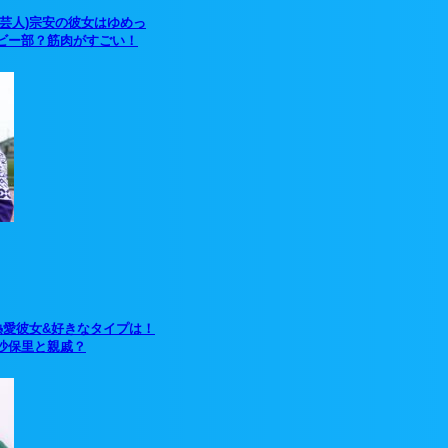
(芸人)宗安の彼女はゆめっ
ビー部？筋肉がすごい！
熱愛彼女&好きなタイプは！
沙保里と親戚？