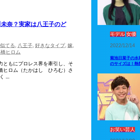
川未奈？実家は八王子のど
モデル
女優
2022/12/14
似てる
,
八王子
,
好きなタイプ
,
嫁
,
高橋ヒロム
菊池日菜子の水
実力ともにプロレス界を牽引し、そ
のサイズは！熱
橋ヒロム（たかはし ひろむ）さ
...
お笑い芸人