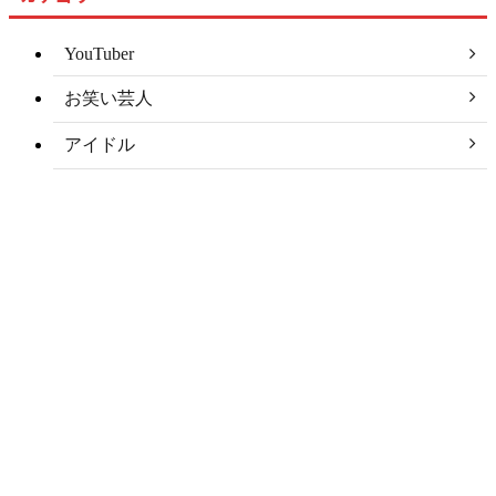
YouTuber
お笑い芸人
アイドル
アナウンサー
アナリスト
アーティスト
スポーツ選手
タレント
モデル
俳優