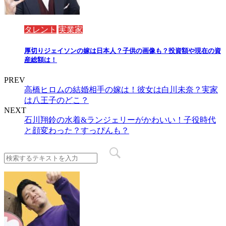
タレント
実業家
厚切りジェイソンの嫁は日本人？子供の画像も？投資額や現在の資
産総額は！
PREV
高橋ヒロムの結婚相手の嫁は！彼女は白川未奈？実家
は八王子のどこ？
NEXT
石川翔鈴の水着&ランジェリーがかわいい！子役時代
と顔変わった？すっぴんも？