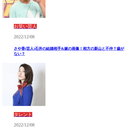
お笑い芸人
2022/12/08
さや香(芸人)石井の結婚相手&嫁の画像！相方の新山と不仲？歯が
ない？
タレント
2022/12/08