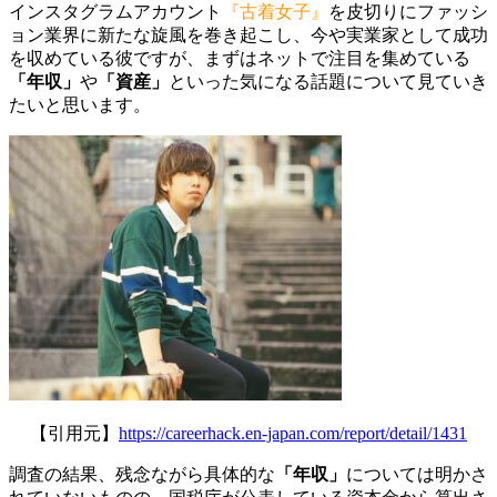
インスタグラムアカウント
『古着女子』
を皮切りにファッシ
ョン業界に新たな旋風を巻き起こし、今や実業家として成功
を収めている彼ですが、まずはネットで注目を集めている
「年収」
や
「資産」
といった気になる話題について見ていき
たいと思います。
【引用元】
https://careerhack.en-japan.com/report/detail/1431
調査の結果、残念ながら具体的な
「年収」
については明かさ