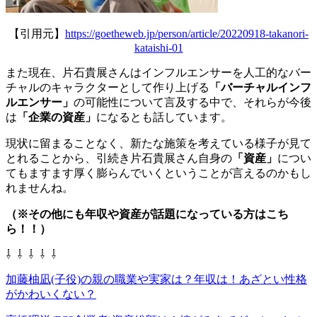
【引用元】
https://goetheweb.jp/person/article/20220918-takanori-
kataishi-01
また現在、片石貴展さんはインフルエンサーを人工的なバー
チャルのキャラクターとして作り上げる
「バーチャルインフ
ルエンサー」
の可能性について言及する中で、それらが今後
は
「企業の資産」
になるとも話しています。
現状に留まることなく、新たな施策を考えている様子が見て
とれることから、引続き片石貴展さん自身の
「資産」
につい
てもますます厚く膨らんでいくということが言えるのかもし
れませんね。
（※その他にも年収や資産が話題になっている方はこち
ら！！）
⇩ ⇩ ⇩ ⇩ ⇩
加藤柚凪(子役)の親の職業や実家は？年収は！あざとい性格
がかわいくない？