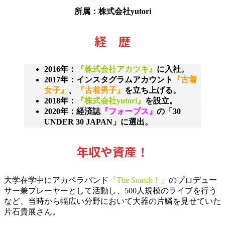
所属：株式会社yutori
経 歴
2016年：
『株式会社アカツキ』
に入社。
2017年：インスタグラムアカウント
『古着
女子』
、
『古着男子』
を立ち上げる。
2018年：
『株式会社yutori』
を設立。
2020年：経済誌
『フォーブス』
の「30
UNDER 30 JAPAN」に選出。
年収や資産！
大学在学中にアカペラバンド
『The Snatch！』
のプロデュー
サー兼プレーヤーとして活動し、500人規模のライブを行う
など、当時から幅広い分野において大器の片鱗を見せていた
片石貴展さん。