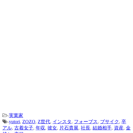
-
実業家
-
yutori
,
ZOZO
,
Z世代
,
インスタ
,
フォーブス
,
ブサイク
,
卒
アル
,
古着女子
,
年収
,
彼女
,
片石貴展
,
社長
,
結婚相手
,
資産
,
金