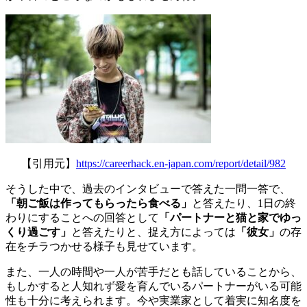
【引用元】
https://careerhack.en-japan.com/report/detail/982
そうした中で、過去のインタビューで答えた一問一答で、
「朝ご飯は作ってもらったら食べる」
と答えたり、1日の終
わりにすることへの回答として
「パートナーと猫と家でゆっ
くり過ごす」
と答えたりと、捉え方によっては
「彼女」
の存
在をチラつかせる様子も見せています。
また、一人の時間や一人が苦手だとも話していることから、
もしかすると人知れず愛を育んでいるパートナーがいる可能
性も十分に考えられます。今や実業家として着実に知名度を