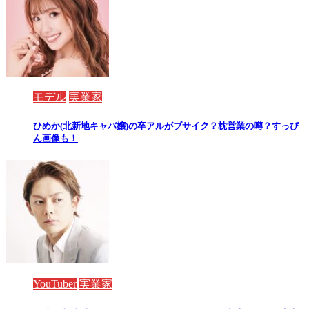
モデル
実業家
ひめか(北新地キャバ嬢)の卒アルがブサイク？枕営業の噂？すっぴ
ん画像も！
YouTuber
実業家