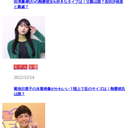
田澤廉(駒大)の熱愛彼女&好きなタイプは！父親は誰？吉田沙保里
と親戚？
モデル
女優
2022/12/14
菊池日菜子の水着画像がかわいい？陸上で足のサイズは！熱愛彼氏
は誰？