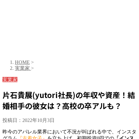
HOME
>
実業家
>
実業家
片石貴展(yutori社長)の年収や資産！結
婚相手の彼女は？高校の卒アルも？
投稿日：
2022年10月3日
昨今のアパレル業界において不況が叫ばれる中で、インスタ
グラム
『古着女子』
を立ち上げ、初期投資0円での
「インス