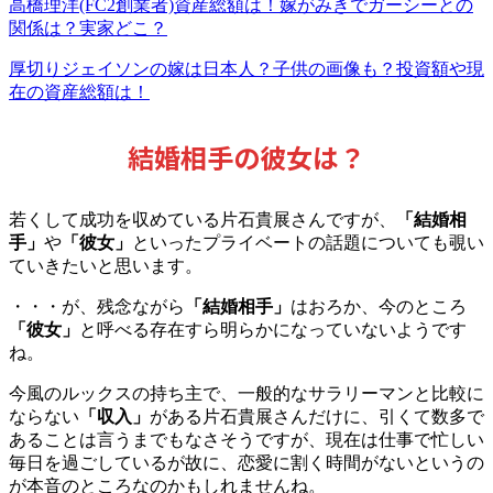
高橋理洋(FC2創業者)資産総額は！嫁がみきでガーシーとの
関係は？実家どこ？
厚切りジェイソンの嫁は日本人？子供の画像も？投資額や現
在の資産総額は！
結婚相手の彼女は？
若くして成功を収めている片石貴展さんですが、
「結婚相
手」
や
「彼女」
といったプライベートの話題についても覗い
ていきたいと思います。
・・・が、残念ながら
「結婚相手」
はおろか、今のところ
「彼女」
と呼べる存在すら明らかになっていないようです
ね。
今風のルックスの持ち主で、一般的なサラリーマンと比較に
ならない
「収入」
がある片石貴展さんだけに、引くて数多で
あることは言うまでもなさそうですが、現在は仕事で忙しい
毎日を過ごしているが故に、恋愛に割く時間がないというの
が本音のところなのかもしれませんね。