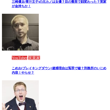
三崎優太(青汁王子)の元カノは女優？目の整形で顔変わった？実家
が金持ちか！
YouTuber
実業家
こめお(ブレイキングダウン)逮捕理由は冤罪で嘘？刑務所のいじめ
内容！やらせ？