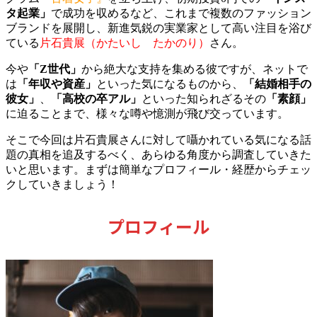
タ起業」
で成功を収めるなど、これまで複数のファッション
ブランドを展開し、新進気鋭の実業家として高い注目を浴び
ている
片石貴展（かたいし たかのり）
さん。
今や
「Z世代」
から絶大な支持を集める彼ですが、ネットで
は
「年収や資産」
といった気になるものから、
「結婚相手の
彼女」
、
「高校の卒アル」
といった知られざるその
「素顔」
に迫ることまで、様々な噂や憶測が飛び交っています。
そこで今回は片石貴展さんに対して囁かれている気になる話
題の真相を追及するべく、あらゆる角度から調査していきた
いと思います。まずは簡単なプロフィール・経歴からチェッ
クしていきましょう！
プロフィール