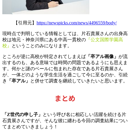
【引用元】
https://newspicks.com/news/4496559/body/
現時点で判明している情報としては、片石貴展さんの出身高
校は地元・神奈川県にある中高一貫校の
『公文国際学園高
校』
ということのみになります。
ところが逆に高校が特定されてしまえば
「卒アル画像」
が流
出するのも、ある意味では時間の問題であるようにも思えま
す。何かと謎のベールに包まれた存在である片石貴展さん
が、一体どのような学生生活を過ごして今に至るのか、引続
き
「卒アル」
と併せて調査を継続していきたいと思います。
まとめ
「Z世代の申し子」
という呼び名に相応しい活躍を続ける片
石貴展さんですが、そんな彼に纏わる今回の調査結果につい
てまとめていきましょう！