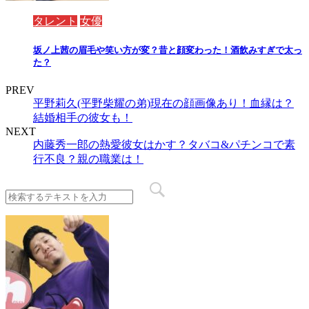
タレント
女優
坂ノ上茜の眉毛や笑い方が変？昔と顔変わった！酒飲みすぎで太っ
た？
PREV
平野莉久(平野柴耀の弟)現在の顔画像あり！血縁は？
結婚相手の彼女も！
NEXT
内藤秀一郎の熱愛彼女はかす？タバコ&パチンコで素
行不良？親の職業は！