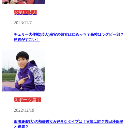
お笑い芸人
2023/11/7
チェリー大作戦(芸人)宗安の彼女はゆめっち？高校はラグビー部？
筋肉がすごい！
スポーツ選手
2022/12/19
田澤廉(駒大)の熱愛彼女&好きなタイプは！父親は誰？吉田沙保里
と親戚？