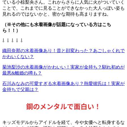
ている小椋梨央さん。
これからさらに人気に火がついていく
ことで、これまでに見ることができなかった大人っぽい姿も
見れるのではないかと、密かな期待も高まりますね。
（※その他にも水着画像が話題になっている方はこち
ら！！）
⇩ ⇩ ⇩ ⇩ ⇩
織田奈那の水着画像あり！昔と顔変わった？あごしゃくれで
かわいくない？
菊池梨沙の水着画像がかわいい！実家が金持ち？馴れ初めが
最悪&離婚の噂も？
石川みなみの可愛すぎる水着画像あり？熱愛彼氏は！実家が
金持ちで父親は？
鋼のメンタルで面白い！
キッズモデルからアイドルを経て、今や女優へと転身するな