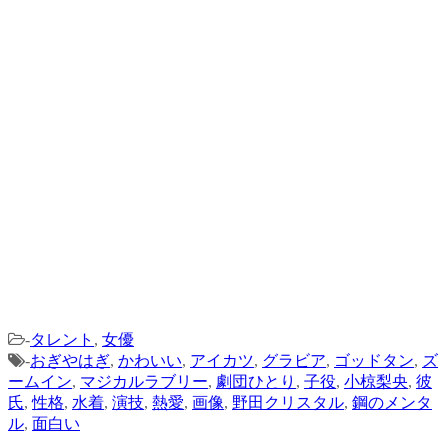
-
タレント
,
女優
-
おぎやはぎ
,
かわいい
,
アイカツ
,
グラビア
,
ゴッドタン
,
ズ
ームイン
,
マジカルラブリー
,
劇団ひとり
,
子役
,
小椋梨央
,
彼
氏
,
性格
,
水着
,
演技
,
熱愛
,
画像
,
野田クリスタル
,
鋼のメンタ
ル
,
面白い