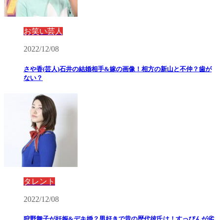
お笑い芸人
2022/12/08
さや香(芸人)石井の結婚相手&嫁の画像！相方の新山と不仲？歯が
ない？
タレント
2022/12/08
狩野舞子が妊娠&デキ婚？男好きで昔の歴代彼氏は！すっぴんが劣