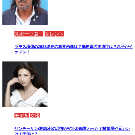
スポーツ選手
タレント
ラモス瑠偉の2022現在の激変画像は？脳梗塞の後遺症は？息子がイ
ケメン！
モデル
女優
リンチーリン(林志玲)の現在が劣化&顔変わった？離婚歴や元カレ
は！子供は？