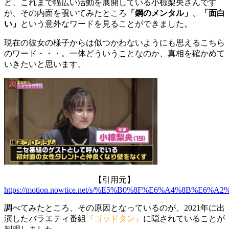
ど、これまで幅広い活動を展開している小椋梨央さんです
が、その内面を覗いてみたところ
「鋼のメンタル」
、
「面白
い」
という意外なワードを見ることができました。
現在の彼女の様子からは似つかわないようにも思えるこちら
のワード・・・。一体どういうことなのか、真相を確かめて
いきたいと思います。
【引用元】
https://motion.nowtice.net/s/%E5%B0%8F%E6%A4%8B%E6%
調べてみたところ、その原因となっているのが、2021年に出
演したバラエティ番組
『ゴッドタン』
に隠されていることが