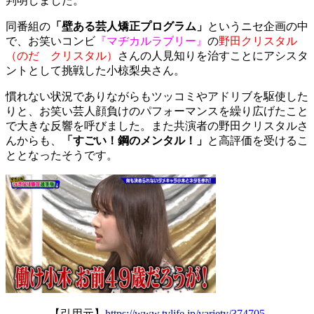
判明しました。
同番組の
「壁ある芸人矯正プログラム」
というニセ企画の中
で、お笑いコンビ
『
マヂカルラブリー』
の
野田クリスタル
（のだ クリスタル）
さんの人見知りを治すことにアシスタ
ントとして挑戦した小椋梨央さん。
慣れない状況でありながらもツッコミやアドリブを駆使した
りと、お笑い芸人顔負けのパフォーマンスを繰り広げたこと
で大きな反響を呼びました。また共演者の野田クリスタルさ
んからも、
「すごい！鋼のメンタル！」
と高評価を受けるこ
ととなったそうです。
【引用元】
https://www.tvlife.jp/variety/374705