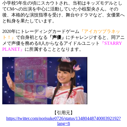
小学校5年生の頃にスカウトされ、当初はキッズモデルとし
て
CMへの出演を中心に活動していた小椋梨央さん。その
後、本格的な演技指導を受け、舞台やドラマなど、女優業へ
と転身を果たしています。
2020年にトレーディングカードゲーム
『
アイカツプラネッ
ト！』
で自身初となる
「声優」
にチャレンジすると、同アニ
メで声優を務める8人からなるアイドルユニット
『STARRY
PLANET』
に所属することとなります。
【引用元】
https://twitter.com/norisuke0726/status/1348044874000392192?
lang=fi