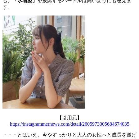
も、
「水着姿」
を披露するハードルは高いようにも思えま
す。
【引用元】
https://instagrammernews.com/detail/2605973005684674035
・・・とはいえ、今やすっかりと大人の女性へと成長を遂げ