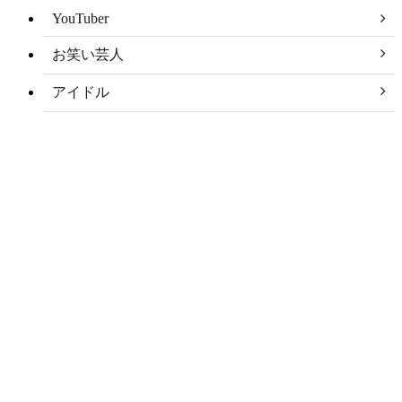
YouTuber
お笑い芸人
アイドル
アナウンサー
アナリスト
アーティスト
スポーツ選手
タレント
モデル
俳優
声優