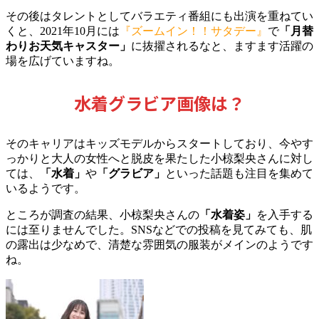
その後はタレントとしてバラエティ番組にも出演を重ねてい
くと、
2021年10月には
『ズームイン！！サタデー』
で
「月替
わりお天気キャスター」
に抜擢されるなと、ますます活躍の
場を広げていますね。
水着グラビア画像は？
そのキャリアはキッズモデルからスタートしており、今やす
っかりと大人の女性へと脱皮を果たした小椋梨央さんに対し
ては、
「水着」
や
「グラビア」
といった話題も注目を集めて
いるようです。
ところが調査の結果、小椋梨央さんの
「水着姿」
を入手する
には至りませんでした。SNSなどでの投稿を見てみても、
肌
の露出は少なめで、清楚な雰囲気の服装がメインのようです
ね。