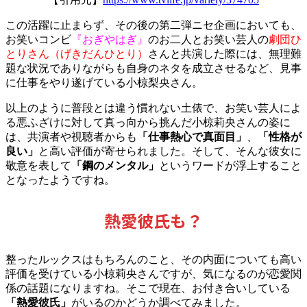
この活躍に止まらず、その後の第二弾ニセ企画においても、
お笑いコンビ
『おぎやはぎ』
のお二人とお笑い芸人の
劇団ひ
とりさん（げきだんひとり）
さんと共演した際には、無理難
題な状況でありながらも自身のネタを成立させるなど、見事
に仕事をやり遂げている小椋梨央さん。
以上のように普段とは違う慣れない土俵で、お笑い芸人によ
る悪ふざけに対して真っ向から挑んだ小椋莉央さんの姿に
は、共演者や視聴者からも
「仕事熱心で真面目」
、
「性格が
良い」
と高い評価が寄せられました。そして、そんな彼女に
敬意を表して
「鋼のメンタル」
というワードが浮上すること
となったようですね。
熱愛彼氏も？
整ったルックスはもちろんのこと、その内面についても高い
評価を受けている小椋莉央さんですが、気になるのが恋愛関
係の話題になりますね。そこで
現在、お付き合いしている
「熱愛彼氏」
がいるのかどうか調べてみました。