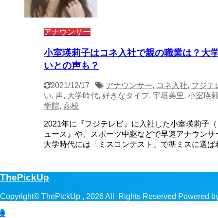
アナウンサー
小室瑛莉子はコネ入社で親の職業は？大
いとの声も？
2021/12/17
アナウンサー
,
コネ入社
,
フジテ
い
,
声
,
大学時代
,
好きなタイプ
,
宇垣美里
,
小室瑛
学院
,
高校
2021年に『フジテレビ』に入社した小室瑛莉子
ュース』や、スポーツ中継などで早速アナウンサ
大学時代には「ミスコンテスト」で準ミスに選ばれ .
ThePickUp
Copyright© ThePickUp , 2026 All Rights Reserved Powered b