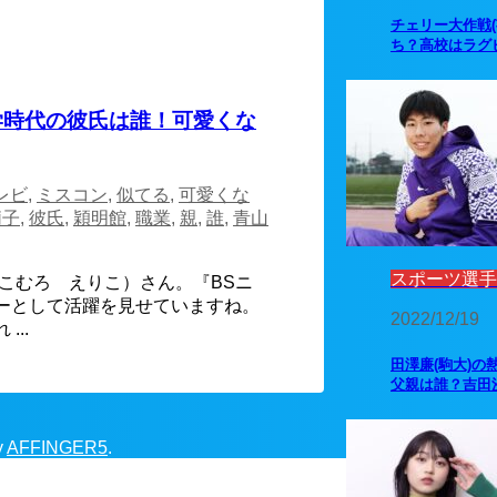
チェリー大作戦
ち？高校はラグ
学時代の彼氏は誰！可愛くな
レビ
,
ミスコン
,
似てる
,
可愛くな
莉子
,
彼氏
,
穎明館
,
職業
,
親
,
誰
,
青山
スポーツ選手
（こむろ えりこ）さん。『BSニ
ーとして活躍を見せていますね。
2022/12/19
..
田澤廉(駒大)の
父親は誰？吉田
y
AFFINGER5
.