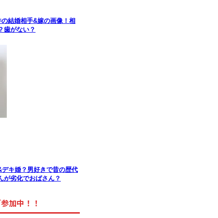
井の結婚相手&嫁の画像！相
？歯がない？
&デキ婚？男好きで昔の歴代
んが劣化でおばさん？
グ参加中！！