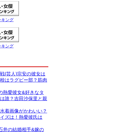
ンキング
ンキング
戦(芸人)宗安の彼女は
校はラグビー部？筋肉
)の熱愛彼女&好きなタ
は誰？吉田沙保里と親
水着画像がかわいい？
イズは！熱愛彼氏は
)石井の結婚相手&嫁の