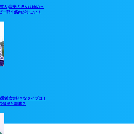
(芸人)宗安の彼女はゆめっ
ビー部？筋肉がすごい！
熱愛彼女&好きなタイプは！
沙保里と親戚？