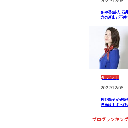
2022/12/08
さや香(芸人)石
方の新山と不仲
タレント
2022/12/08
狩野舞子が妊娠
彼氏は！すっぴ
ブログランキン