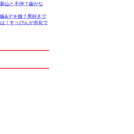
新山と不仲？歯がな
娠&デキ婚？男好きで
は！すっぴんが劣化で