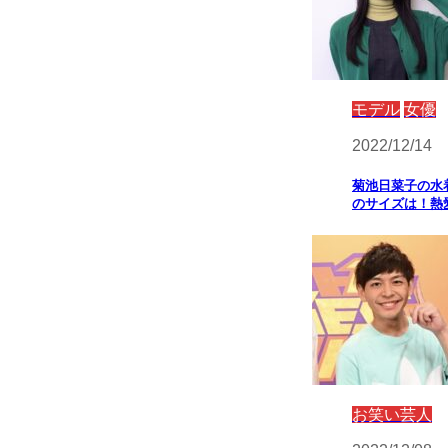
モデル
女優
2022/12/14
菊池日菜子の水
のサイズは！熱
お笑い芸人