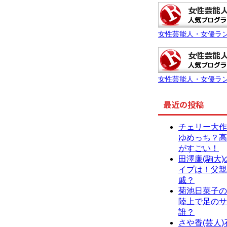
女性芸能人・女優ラ
女性芸能人・女優ラ
最近の投稿
チェリー大作
ゆめっち？高
がすごい！
田澤廉(駒大
イプは！父親
戚？
菊池日菜子の
陸上で足のサ
誰？
さや香(芸人