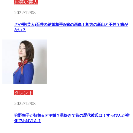
お笑い芸人
2022/12/08
さや香(芸人)石井の結婚相手&嫁の画像！相方の新山と不仲？歯が
ない？
タレント
2022/12/08
狩野舞子が妊娠&デキ婚？男好きで昔の歴代彼氏は！すっぴんが劣
化でおばさん？