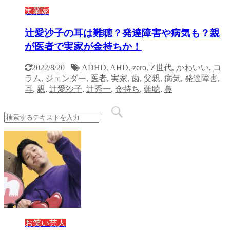
実業家
辻愛沙子の耳は難聴？発達障害や病気も？親
が医者で実家が金持ちか！
2022/8/20
ADHD
,
AHD
,
zero
,
Z世代
,
かわいい
,
コ
ラム
,
ジェンダー
,
医者
,
実家
,
歯
,
父親
,
病気
,
発達障害
,
耳
,
親
,
辻愛沙子
,
辻秀一
,
金持ち
,
難聴
,
鼻
お笑い芸人