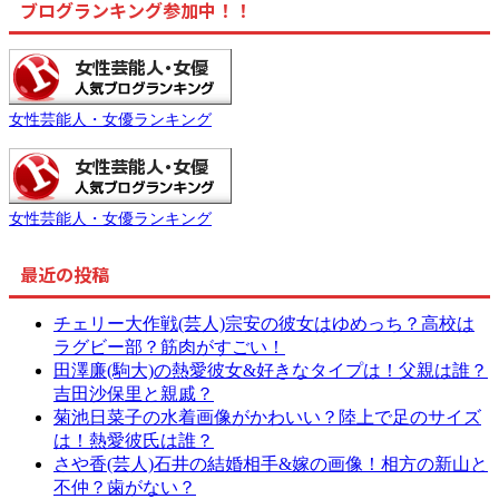
ブログランキング参加中！！
女性芸能人・女優ランキング
女性芸能人・女優ランキング
最近の投稿
チェリー大作戦(芸人)宗安の彼女はゆめっち？高校は
ラグビー部？筋肉がすごい！
田澤廉(駒大)の熱愛彼女&好きなタイプは！父親は誰？
吉田沙保里と親戚？
菊池日菜子の水着画像がかわいい？陸上で足のサイズ
は！熱愛彼氏は誰？
さや香(芸人)石井の結婚相手&嫁の画像！相方の新山と
不仲？歯がない？