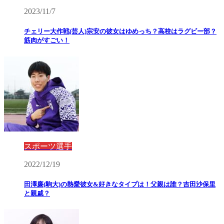
2023/11/7
チェリー大作戦(芸人)宗安の彼女はゆめっち？高校はラグビー部？
筋肉がすごい！
スポーツ選手
2022/12/19
田澤廉(駒大)の熱愛彼女&好きなタイプは！父親は誰？吉田沙保里
と親戚？