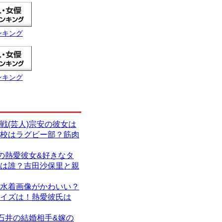
ンキング
ンキング
戦(芸人)宗安の彼女は
校はラグビー部？筋肉
)の熱愛彼女&好きなタ
は誰？吉田沙保里と親
水着画像がかわいい？
イズは！熱愛彼氏は
)石井の結婚相手&嫁の