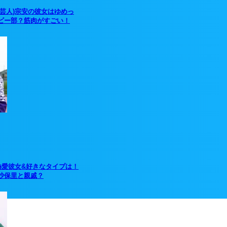
(芸人)宗安の彼女はゆめっ
ビー部？筋肉がすごい！
熱愛彼女&好きなタイプは！
沙保里と親戚？