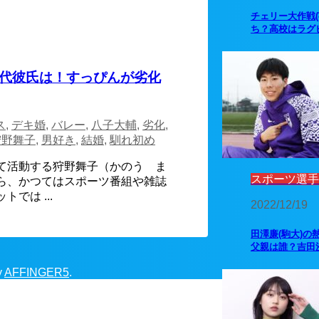
チェリー大作戦
ち？高校はラグ
代彼氏は！すっぴんが劣化
ス
,
デキ婚
,
バレー
,
八子大輔
,
劣化
,
狩野舞子
,
男好き
,
結婚
,
馴れ初め
て活動する狩野舞子（かのう ま
スポーツ選手
ら、かつてはスポーツ番組や雑誌
では ...
2022/12/19
田澤廉(駒大)の
父親は誰？吉田
y
AFFINGER5
.