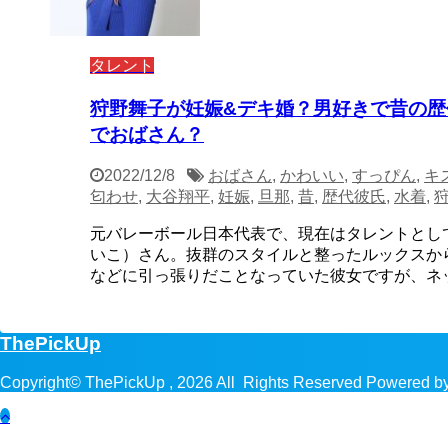
タレント
狩野舞子が妊娠&デキ婚？男好きで昔の歴
でおばさん？
2022/12/8
おばさん
,
かわいい
,
すっぴん
,
キ
匂わせ
,
大谷翔平
,
妊娠
,
旦那
,
昔
,
歴代彼氏
,
水着
,
元バレーボール日本代表で、現在はタレントとし
いこ）さん。抜群のスタイルと整ったルックスか
などに引っ張りだことなっていた彼女ですが、ネット
ThePickUp
Copyright© ThePickUp , 2026 All Rights Reserved Powered b