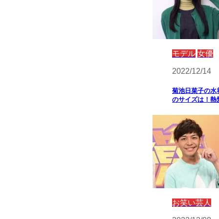
モデル
女優
2022/12/14
菊池日菜子の水
のサイズは！熱
お笑い芸人