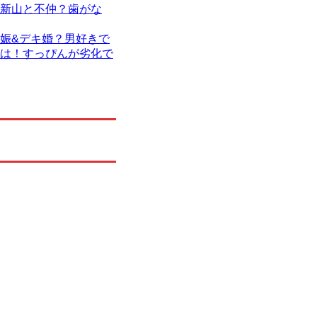
新山と不仲？歯がな
娠&デキ婚？男好きで
は！すっぴんが劣化で