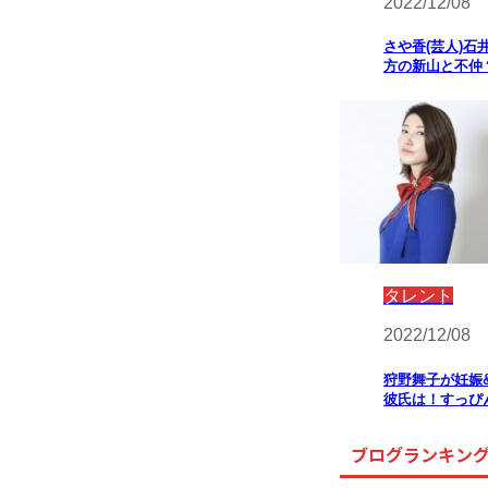
2022/12/08
さや香(芸人)石
方の新山と不仲
タレント
2022/12/08
狩野舞子が妊娠
彼氏は！すっぴ
ブログランキン