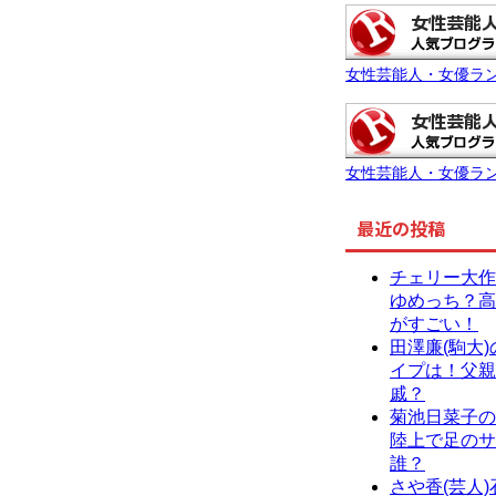
女性芸能人・女優ラ
女性芸能人・女優ラ
最近の投稿
チェリー大作
ゆめっち？高
がすごい！
田澤廉(駒大
イプは！父親
戚？
菊池日菜子の
陸上で足のサ
誰？
さや香(芸人