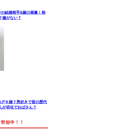
井の結婚相手&嫁の画像！相
？歯がない？
&デキ婚？男好きで昔の歴代
んが劣化でおばさん？
グ参加中！！