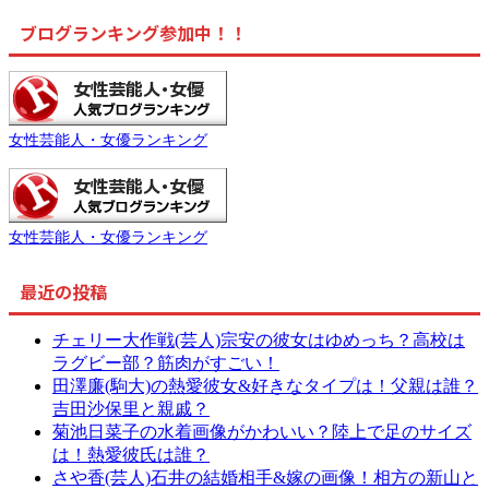
ブログランキング参加中！！
女性芸能人・女優ランキング
女性芸能人・女優ランキング
最近の投稿
チェリー大作戦(芸人)宗安の彼女はゆめっち？高校は
ラグビー部？筋肉がすごい！
田澤廉(駒大)の熱愛彼女&好きなタイプは！父親は誰？
吉田沙保里と親戚？
菊池日菜子の水着画像がかわいい？陸上で足のサイズ
は！熱愛彼氏は誰？
さや香(芸人)石井の結婚相手&嫁の画像！相方の新山と