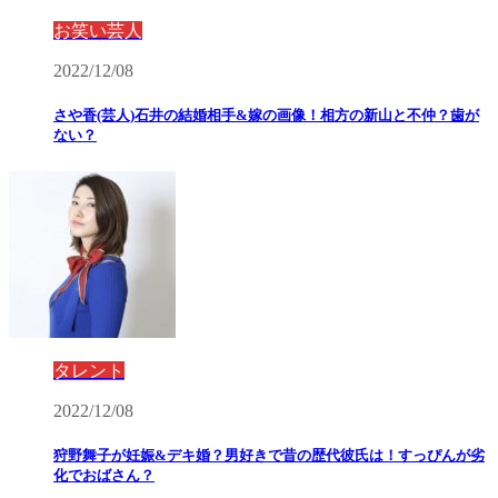
お笑い芸人
2022/12/08
さや香(芸人)石井の結婚相手&嫁の画像！相方の新山と不仲？歯が
ない？
タレント
2022/12/08
狩野舞子が妊娠&デキ婚？男好きで昔の歴代彼氏は！すっぴんが劣
化でおばさん？