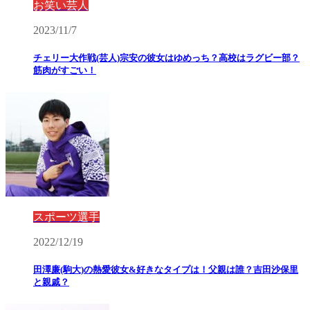
お笑い芸人
2023/11/7
チェリー大作戦(芸人)宗安の彼女はゆめっち？高校はラグビー部？
筋肉がすごい！
スポーツ選手
2022/12/19
田澤廉(駒大)の熱愛彼女&好きなタイプは！父親は誰？吉田沙保里
と親戚？