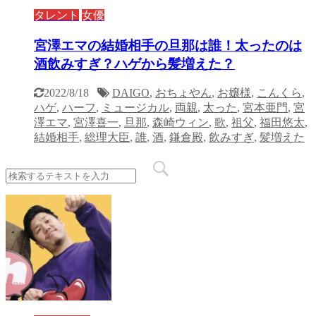
タレント
女優
宮澤エマの結婚相手の旦那は誰！太ったのは
酒飲みすぎ？ハゲから髪増えた？
2022/8/18
DAIGO
,
おちょやん
,
お嬢様
,
こんくら
,
ハゲ
,
ハーフ
,
ミュージカル
,
両親
,
太った
,
宮本亜門
,
宮
澤エマ
,
宮澤喜一
,
旦那
,
森崎ウィン
,
歌
,
祖父
,
福田悠太
,
結婚相手
,
総理大臣
,
誰
,
酒
,
鎌倉殿
,
飲みすぎ
,
髪増えた