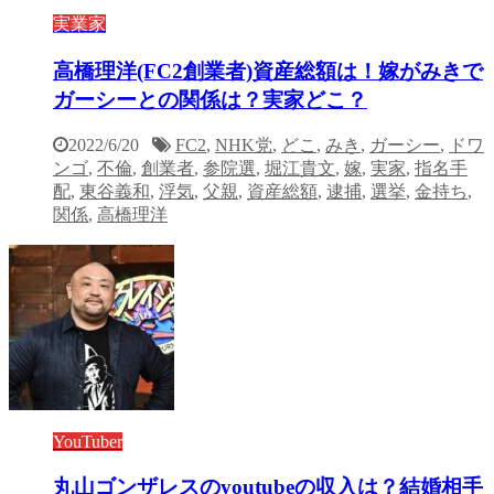
実業家
高橋理洋(FC2創業者)資産総額は！嫁がみきで
ガーシーとの関係は？実家どこ？
2022/6/20
FC2
,
NHK党
,
どこ
,
みき
,
ガーシー
,
ドワ
ンゴ
,
不倫
,
創業者
,
参院選
,
堀江貴文
,
嫁
,
実家
,
指名手
配
,
東谷義和
,
浮気
,
父親
,
資産総額
,
逮捕
,
選挙
,
金持ち
,
関係
,
高橋理洋
YouTuber
丸山ゴンザレスのyoutubeの収入は？結婚相手