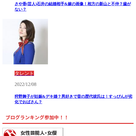
さや香(芸人)石井の結婚相手&嫁の画像！相方の新山と不仲？歯が
ない？
タレント
2022/12/08
狩野舞子が妊娠&デキ婚？男好きで昔の歴代彼氏は！すっぴんが劣
化でおばさん？
ブログランキング参加中！！