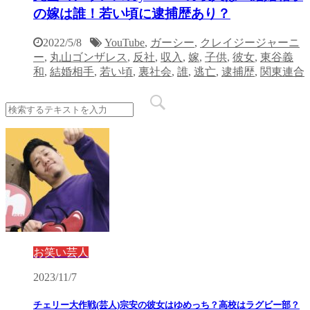
の嫁は誰！若い頃に逮捕歴あり？
2022/5/8
YouTube
,
ガーシー
,
クレイジージャーニ
ー
,
丸山ゴンザレス
,
反社
,
収入
,
嫁
,
子供
,
彼女
,
東谷義
和
,
結婚相手
,
若い頃
,
裏社会
,
誰
,
逃亡
,
逮捕歴
,
関東連合
お笑い芸人
2023/11/7
チェリー大作戦(芸人)宗安の彼女はゆめっち？高校はラグビー部？