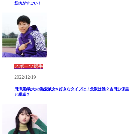
筋肉がすごい！
スポーツ選手
2022/12/19
田澤廉(駒大)の熱愛彼女&好きなタイプは！父親は誰？吉田沙保里
と親戚？