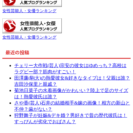
女性芸能人・女優ランキング
女性芸能人・女優ランキング
最近の投稿
チェリー大作戦(芸人)宗安の彼女はゆめっち？高校は
ラグビー部？筋肉がすごい！
田澤廉(駒大)の熱愛彼女&好きなタイプは！父親は誰？
吉田沙保里と親戚？
菊池日菜子の水着画像がかわいい？陸上で足のサイズ
は！熱愛彼氏は誰？
さや香(芸人)石井の結婚相手&嫁の画像！相方の新山と
不仲？歯がない？
狩野舞子が妊娠&デキ婚？男好きで昔の歴代彼氏は！
すっぴんが劣化でおばさん？