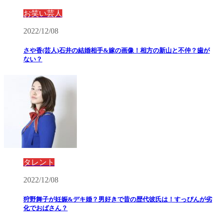
お笑い芸人
2022/12/08
さや香(芸人)石井の結婚相手&嫁の画像！相方の新山と不仲？歯が
ない？
タレント
2022/12/08
狩野舞子が妊娠&デキ婚？男好きで昔の歴代彼氏は！すっぴんが劣
化でおばさん？