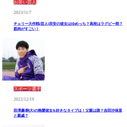
お笑い芸人
2023/11/7
チェリー大作戦(芸人)宗安の彼女はゆめっち？高校はラグビー部？
筋肉がすごい！
スポーツ選手
2022/12/19
田澤廉(駒大)の熱愛彼女&好きなタイプは！父親は誰？吉田沙保里
と親戚？