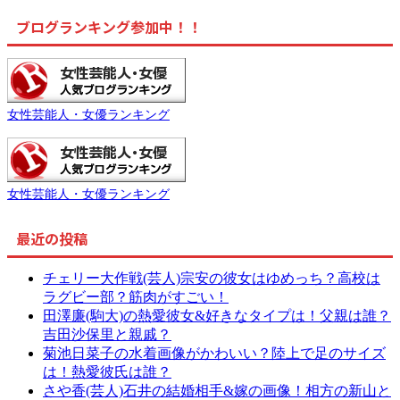
ブログランキング参加中！！
女性芸能人・女優ランキング
女性芸能人・女優ランキング
最近の投稿
チェリー大作戦(芸人)宗安の彼女はゆめっち？高校は
ラグビー部？筋肉がすごい！
田澤廉(駒大)の熱愛彼女&好きなタイプは！父親は誰？
吉田沙保里と親戚？
菊池日菜子の水着画像がかわいい？陸上で足のサイズ
は！熱愛彼氏は誰？
さや香(芸人)石井の結婚相手&嫁の画像！相方の新山と