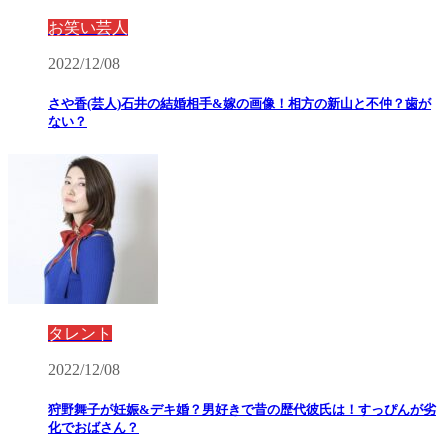
お笑い芸人
2022/12/08
さや香(芸人)石井の結婚相手&嫁の画像！相方の新山と不仲？歯が
ない？
タレント
2022/12/08
狩野舞子が妊娠&デキ婚？男好きで昔の歴代彼氏は！すっぴんが劣
化でおばさん？