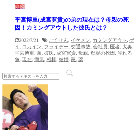
俳優
平宮博重(成宮寛貴)の弟の現在は？母親の死
因！カミングアウトした彼氏とは？
2022/7/21
ごくせん
,
イケメン
,
カミングアウト
,
ゲ
イ
,
コカイン
,
フライデー
,
交通事故
,
会社員
,
医者
,
大奥
,
平宮博重
,
弟
,
彼氏
,
成宮寛貴
,
母親
,
母親の死因
,
溺れる
魚
,
現在
,
病気
,
相棒
,
結婚
,
罠
,
薬