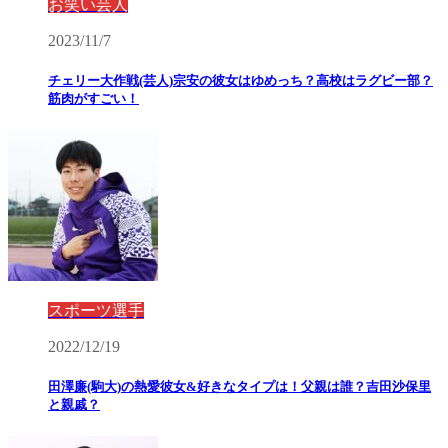
お笑い芸人
2023/11/7
チェリー大作戦(芸人)宗安の彼女はゆめっち？高校はラグビー部？
筋肉がすごい！
スポーツ選手
2022/12/19
田澤廉(駒大)の熱愛彼女&好きなタイプは！父親は誰？吉田沙保里
と親戚？