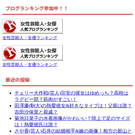
ブログランキング参加中！！
女性芸能人・女優ランキング
女性芸能人・女優ランキング
最近の投稿
チェリー大作戦(芸人)宗安の彼女はゆめっち？高校は
ラグビー部？筋肉がすごい！
田澤廉(駒大)の熱愛彼女&好きなタイプは！父親は誰？
吉田沙保里と親戚？
菊池日菜子の水着画像がかわいい？陸上で足のサイズ
は！熱愛彼氏は誰？
さや香(芸人)石井の結婚相手&嫁の画像！相方の新山と