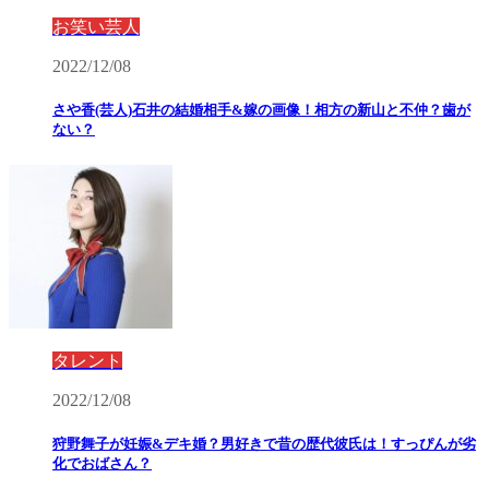
お笑い芸人
2022/12/08
さや香(芸人)石井の結婚相手&嫁の画像！相方の新山と不仲？歯が
ない？
タレント
2022/12/08
狩野舞子が妊娠&デキ婚？男好きで昔の歴代彼氏は！すっぴんが劣
化でおばさん？