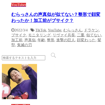
YouTuber
むらっさんの声真似が似てない？整形で顔変
わったか！加工前がブサイク？
2022/3/4
TikTok
,
YouTube
,
むらっさん
,
ドラケン
,
ブサイク
,
モニタリング
,
リヴァイ兵長
,
二重
,
似てない
,
加工前
,
声真似
,
年齢
,
整形
,
進撃の巨人
,
顔変わった
,
髪
型
,
鬼滅の刃