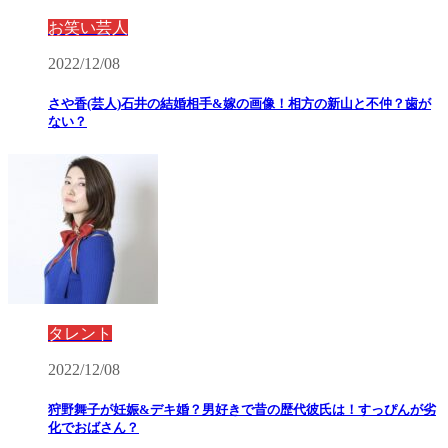
お笑い芸人
2022/12/08
さや香(芸人)石井の結婚相手&嫁の画像！相方の新山と不仲？歯が
ない？
タレント
2022/12/08
狩野舞子が妊娠&デキ婚？男好きで昔の歴代彼氏は！すっぴんが劣
化でおばさん？