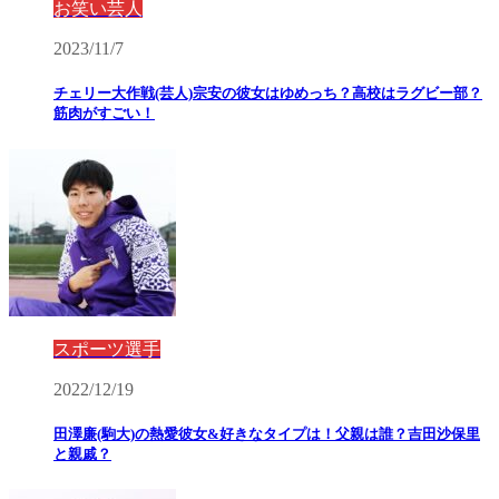
お笑い芸人
2023/11/7
チェリー大作戦(芸人)宗安の彼女はゆめっち？高校はラグビー部？
筋肉がすごい！
スポーツ選手
2022/12/19
田澤廉(駒大)の熱愛彼女&好きなタイプは！父親は誰？吉田沙保里
と親戚？