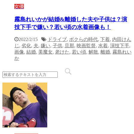
女優
霧島れいかが結婚&離婚した夫や子供は？演
技下手で嫌い？若い頃の水着画像も！
2022/2/15
ドライブ
,
ボクらの時代
,
下着
,
内田けん
じ
,
劣化
,
夫
,
嫌い
,
子供
,
旦那
,
映画監督
,
水着
,
演技下手
,
画像
,
結婚
,
美魔女
,
老けた
,
若い頃
,
解散
,
離婚
,
霧島れい
か