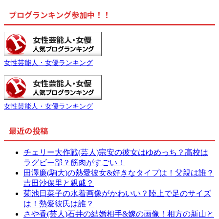
ブログランキング参加中！！
女性芸能人・女優ランキング
女性芸能人・女優ランキング
最近の投稿
チェリー大作戦(芸人)宗安の彼女はゆめっち？高校は
ラグビー部？筋肉がすごい！
田澤廉(駒大)の熱愛彼女&好きなタイプは！父親は誰？
吉田沙保里と親戚？
菊池日菜子の水着画像がかわいい？陸上で足のサイズ
は！熱愛彼氏は誰？
さや香(芸人)石井の結婚相手&嫁の画像！相方の新山と