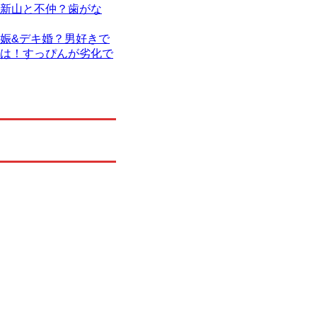
新山と不仲？歯がな
娠&デキ婚？男好きで
は！すっぴんが劣化で