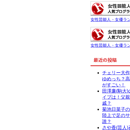
女性芸能人・女優ラ
女性芸能人・女優ラ
最近の投稿
チェリー大作
ゆめっち？高
がすごい！
田澤廉(駒大
イプは！父親
戚？
菊池日菜子の
陸上で足のサ
誰？
さや香(芸人