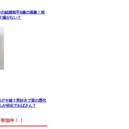
井の結婚相手&嫁の画像！相
？歯がない？
&デキ婚？男好きで昔の歴代
んが劣化でおばさん？
グ参加中！！