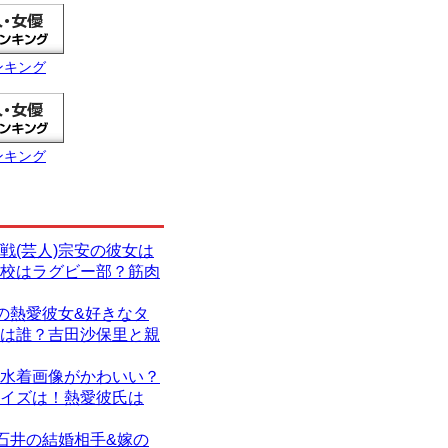
ンキング
ンキング
戦(芸人)宗安の彼女は
校はラグビー部？筋肉
)の熱愛彼女&好きなタ
は誰？吉田沙保里と親
水着画像がかわいい？
イズは！熱愛彼氏は
)石井の結婚相手&嫁の