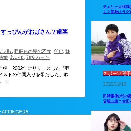
チェリー大作戦
ち？高校はラグ
！すっぴんがおばさん？歯茎
ロン酸
,
亜麻色の髪の乙女
,
劣化
,
嫌
結婚
,
若い頃
,
顔変わった
後、2002年にリリースした『亜
スポーツ選手
ィストの仲間入りを果たした、歌
...
2022/12/19
田澤廉(駒大)の
父親は誰？吉田
y
AFFINGER5
.