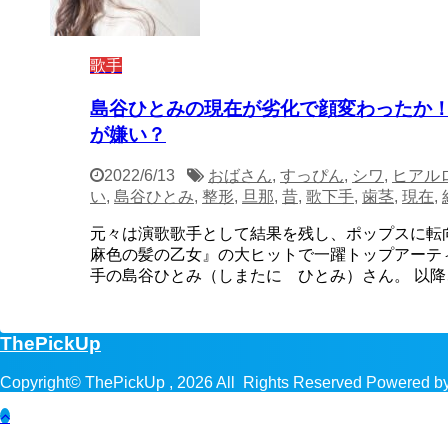
歌手
島谷ひとみの現在が劣化で顔変わったか
が嫌い？
2022/6/13
おばさん
,
すっぴん
,
シワ
,
ヒアル
い
,
島谷ひとみ
,
整形
,
旦那
,
昔
,
歌下手
,
歯茎
,
現在
,
元々は演歌歌手として結果を残し、ポップスに転向
麻色の髪の乙女』の大ヒットで一躍トップアーテ
手の島谷ひとみ（しまたに ひとみ）さん。 以降、 
ThePickUp
Copyright© ThePickUp , 2026 All Rights Reserved Powered b