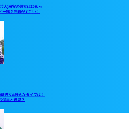
(芸人)宗安の彼女はゆめっ
ビー部？筋肉がすごい！
熱愛彼女&好きなタイプは！
沙保里と親戚？