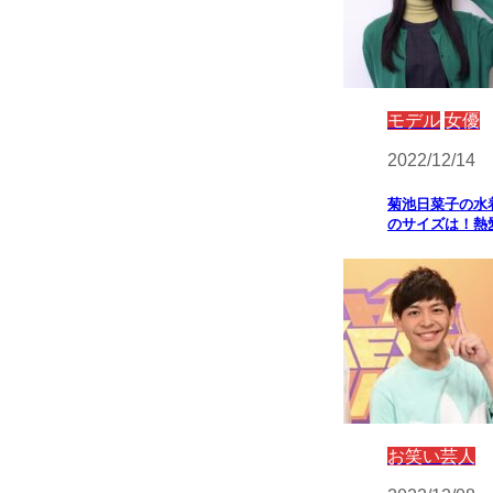
モデル
女優
2022/12/14
菊池日菜子の水
のサイズは！熱
お笑い芸人