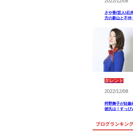
2022/12/08
さや香(芸人)石
方の新山と不仲
タレント
2022/12/08
狩野舞子が妊娠
彼氏は！すっぴ
ブログランキン