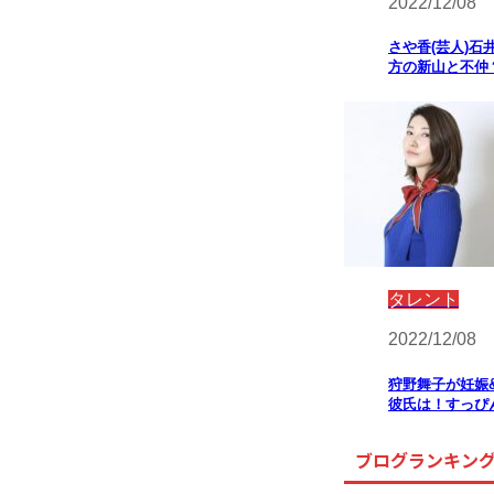
2022/12/08
さや香(芸人)石
方の新山と不仲
タレント
2022/12/08
狩野舞子が妊娠
彼氏は！すっぴ
ブログランキン