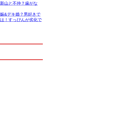
新山と不仲？歯がな
娠&デキ婚？男好きで
は！すっぴんが劣化で