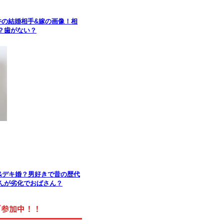
井の結婚相手&嫁の画像！相
？歯がない？
&デキ婚？男好きで昔の歴代
んが劣化でおばさん？
グ参加中！！