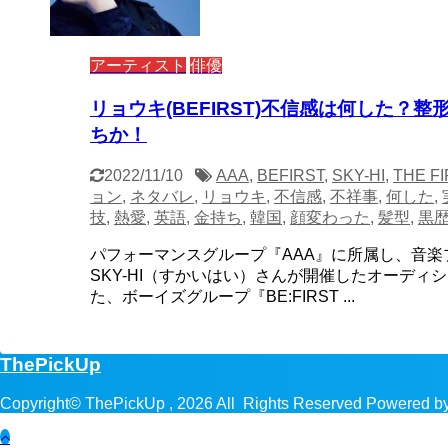
アーティスト
俳優
リョウキ(BEFIRST)不信感は何した？
ちか！
2022/11/10
AAA
,
BEFIRST
,
SKY-HI
,
THE FI
ョン
,
ネタバレ
,
リョウキ
,
不信感
,
不祥事
,
何した
,
技
,
熱愛
,
英語
,
金持ち
,
韓国
,
顔変わった
,
髪型
,
黒
パフォーマンスグループ『AAA』に所属し、音
SKY-HI（すかいはい）さんが開催したオーディショ
た、ボーイズグループ『BE:FIRST ...
ThePickUp
Copyright© ThePickUp , 2026 All Rights Reserved Powered b