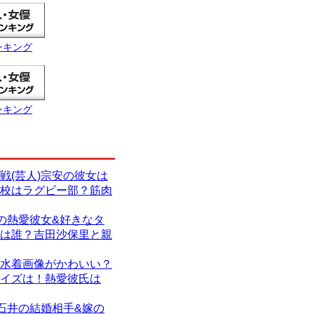
ンキング
ンキング
戦(芸人)宗安の彼女は
校はラグビー部？筋肉
)の熱愛彼女&好きなタ
は誰？吉田沙保里と親
水着画像がかわいい？
イズは！熱愛彼氏は
)石井の結婚相手&嫁の