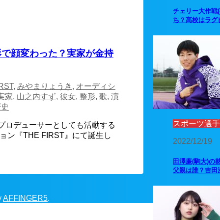
チェリー大作戦
ち？高校はラグ
整形で顔変わった？実家が金持
RST
,
みやまりょうき
,
オーディシ
実家
,
山之内すず
,
彼女
,
整形
,
歌
,
演
歴史
スポーツ選手
楽プロデューサーとしても活動する
ン『THE FIRST』にて誕生し
2022/12/19
田澤廉(駒大)の
父親は誰？吉田
y
AFFINGER5
.