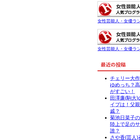
女性芸能人・女優ラ
女性芸能人・女優ラ
最近の投稿
チェリー大作
ゆめっち？高
がすごい！
田澤廉(駒大
イプは！父親
戚？
菊池日菜子の
陸上で足のサ
誰？
さや香(芸人