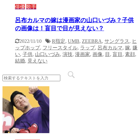
俳優
歌手
呂布カルマの嫁は漫画家の山口いづみ？子供
の画像は！盲目で目が見えない？
2022/11/10
R指定
,
UMB
,
ZEEBRA
,
サングラス
,
ヒ
ップホップ
,
フリースタイル
,
ラップ
,
呂布カルマ
,
嫁
,
嫌
い
,
子供
,
山口いづみ
,
演技
,
漫画家
,
画像
,
目
,
盲目
,
素顔
,
結婚
,
見えない