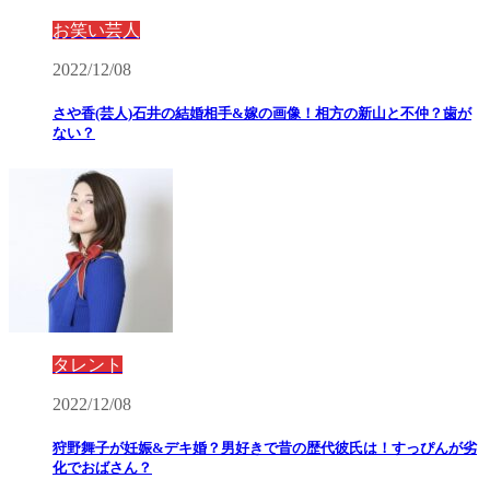
お笑い芸人
2022/12/08
さや香(芸人)石井の結婚相手&嫁の画像！相方の新山と不仲？歯が
ない？
タレント
2022/12/08
狩野舞子が妊娠&デキ婚？男好きで昔の歴代彼氏は！すっぴんが劣
化でおばさん？