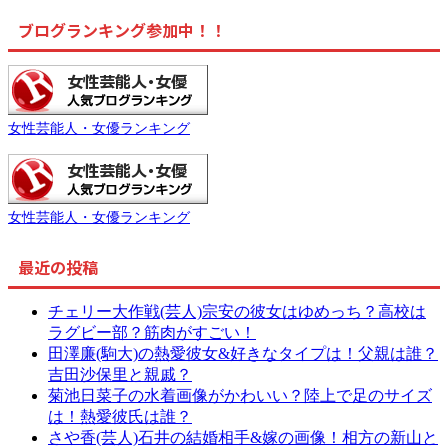
ブログランキング参加中！！
女性芸能人・女優ランキング
女性芸能人・女優ランキング
最近の投稿
チェリー大作戦(芸人)宗安の彼女はゆめっち？高校は
ラグビー部？筋肉がすごい！
田澤廉(駒大)の熱愛彼女&好きなタイプは！父親は誰？
吉田沙保里と親戚？
菊池日菜子の水着画像がかわいい？陸上で足のサイズ
は！熱愛彼氏は誰？
さや香(芸人)石井の結婚相手&嫁の画像！相方の新山と