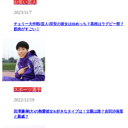
お笑い芸人
2023/11/7
チェリー大作戦(芸人)宗安の彼女はゆめっち？高校はラグビー部？
筋肉がすごい！
スポーツ選手
2022/12/19
田澤廉(駒大)の熱愛彼女&好きなタイプは！父親は誰？吉田沙保里
と親戚？