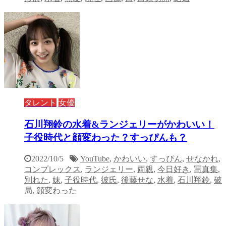
タレント
女優
石川翔鈴の水着&ランジェリーがかわいい！
子役時代と顔変わった？すっぴんも？
2022/10/5
YouTube
,
かわいい
,
すっぴん
,
せなかれ
,
コンプレックス
,
ランジェリー
,
両親
,
今日好き
,
写真集
,
別れた
,
妹
,
子役時代
,
彼氏
,
後藤せな
,
水着
,
石川翔鈴
,
破
局
,
顔変わった