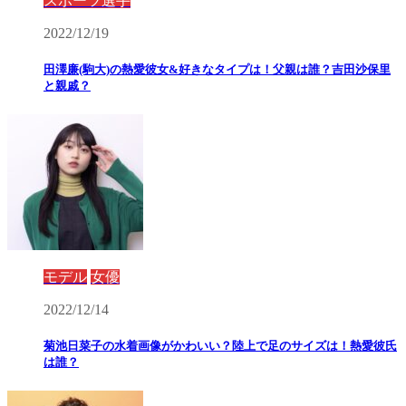
スポーツ選手
2022/12/19
田澤廉(駒大)の熱愛彼女&好きなタイプは！父親は誰？吉田沙保里
と親戚？
モデル
女優
2022/12/14
菊池日菜子の水着画像がかわいい？陸上で足のサイズは！熱愛彼氏
は誰？