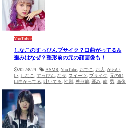
YouTuber
しなこのすっぴんブサイク？口曲がってる&
歪みはなぜ？整形前の元の顔画像も！
2022/8/29
ASMR
,
YouTube
,
おでこ
,
お店
,
かわい
い
,
しなこ
,
すっぴん
,
なぜ
,
スイーツ
,
ブサイク
,
元の顔
,
口曲がってる
,
吐いてる
,
性別
,
整形前
,
歪み
,
歯
,
男
,
画像