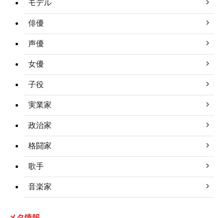
モデル
俳優
声優
女優
子役
実業家
政治家
格闘家
歌手
音楽家
メタ情報