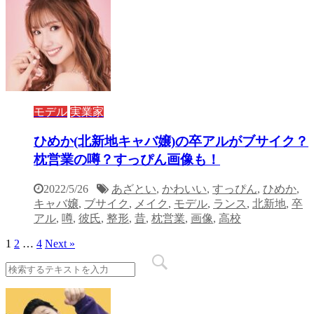
モデル
実業家
ひめか(北新地キャバ嬢)の卒アルがブサイク？
枕営業の噂？すっぴん画像も！
2022/5/26
あざとい
,
かわいい
,
すっぴん
,
ひめか
,
キャバ嬢
,
ブサイク
,
メイク
,
モデル
,
ランス
,
北新地
,
卒
アル
,
噂
,
彼氏
,
整形
,
昔
,
枕営業
,
画像
,
高校
1
2
…
4
Next »