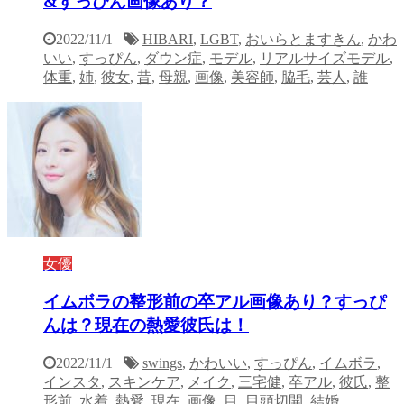
&すっぴん画像あり？
2022/11/1
HIBARI
,
LGBT
,
おいらとますきん
,
かわ
いい
,
すっぴん
,
ダウン症
,
モデル
,
リアルサイズモデル
,
体重
,
姉
,
彼女
,
昔
,
母親
,
画像
,
美容師
,
脇毛
,
芸人
,
誰
女優
イムボラの整形前の卒アル画像あり？すっぴ
んは？現在の熱愛彼氏は！
2022/11/1
swings
,
かわいい
,
すっぴん
,
イムボラ
,
インスタ
,
スキンケア
,
メイク
,
三宅健
,
卒アル
,
彼氏
,
整
形前
,
水着
,
熱愛
,
現在
,
画像
,
目
,
目頭切開
,
結婚