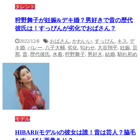
タレント
狩野舞子が妊娠&デキ婚？男好きで昔の歴代
彼氏は！すっぴんが劣化でおばさん？
2022/12/8
おばさん
,
かわいい
,
すっぴん
,
キス
,
デ
キ婚
,
バレー
,
八子大輔
,
劣化
,
匂わせ
,
大谷翔平
,
妊娠
,
旦
那
,
昔
,
歴代彼氏
,
水着
,
狩野舞子
,
男好き
,
結婚
,
馴れ初め
モデル
HIBARI(モデル)の彼女は誰！昔は芸人？脇毛