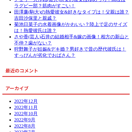
ラグビー部？筋肉がすごい！
田澤廉(駒大)の熱愛彼女&好きなタイプは！父親は誰？
吉田沙保里と親戚？
菊池日菜子の水着画像がかわいい？陸上で足のサイズ
は！熱愛彼氏は誰？
さや香(芸人)石井の結婚相手&嫁の画像！相方の新山と
不仲？歯がない？
狩野舞子が妊娠&デキ婚？男好きで昔の歴代彼氏は！
すっぴんが劣化でおばさん？
最近のコメント
アーカイブ
2022年12月
2022年11月
2022年10月
2022年9月
2022年8月