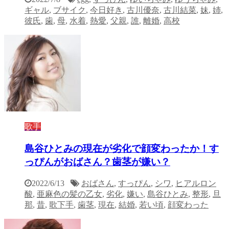
ギャル
,
ブサイク
,
今日好き
,
古川優奈
,
古川結菜
,
妹
,
姉
,
彼氏
,
歯
,
母
,
水着
,
熱愛
,
父親
,
誰
,
離婚
,
高校
歌手
島谷ひとみの現在が劣化で顔変わったか！す
っぴんがおばさん？歯茎が嫌い？
2022/6/13
おばさん
,
すっぴん
,
シワ
,
ヒアルロン
酸
,
亜麻色の髪の乙女
,
劣化
,
嫌い
,
島谷ひとみ
,
整形
,
旦
那
,
昔
,
歌下手
,
歯茎
,
現在
,
結婚
,
若い頃
,
顔変わった