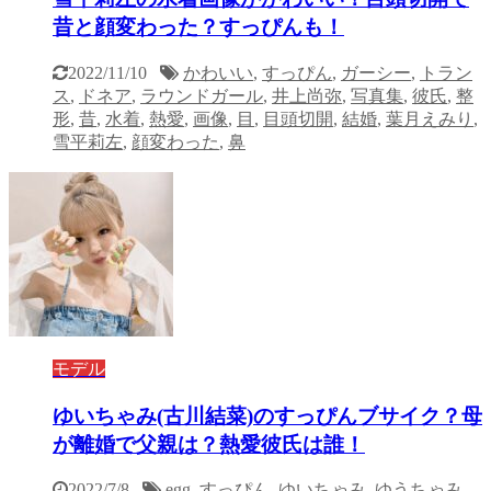
昔と顔変わった？すっぴんも！
2022/11/10
かわいい
,
すっぴん
,
ガーシー
,
トラン
ス
,
ドネア
,
ラウンドガール
,
井上尚弥
,
写真集
,
彼氏
,
整
形
,
昔
,
水着
,
熱愛
,
画像
,
目
,
目頭切開
,
結婚
,
葉月えみり
,
雪平莉左
,
顔変わった
,
鼻
モデル
ゆいちゃみ(古川結菜)のすっぴんブサイク？母
が離婚で父親は？熱愛彼氏は誰！
2022/7/8
egg
,
すっぴん
,
ゆいちゃみ
,
ゆうちゃみ
,