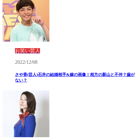
お笑い芸人
2022/12/08
さや香(芸人)石井の結婚相手&嫁の画像！相方の新山と不仲？歯が
ない？