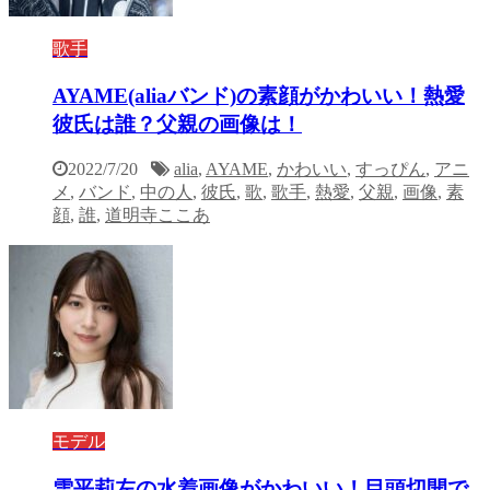
歌手
AYAME(aliaバンド)の素顔がかわいい！熱愛
彼氏は誰？父親の画像は！
2022/7/20
alia
,
AYAME
,
かわいい
,
すっぴん
,
アニ
メ
,
バンド
,
中の人
,
彼氏
,
歌
,
歌手
,
熱愛
,
父親
,
画像
,
素
顔
,
誰
,
道明寺ここあ
モデル
雪平莉左の水着画像がかわいい！目頭切開で